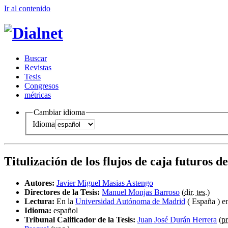
Ir al conteni
d
o
B
uscar
R
evistas
T
esis
Co
n
gresos
m
étricas
Cambiar idioma
Idioma
Titulización de los flujos de caja futuros 
Autores:
Javier Miguel Masias Astengo
Directores de la Tesis:
Manuel Monjas Barroso
(
dir. tes.
)
Lectura:
En la
Universidad Autónoma de Madrid
( España ) e
Idioma:
español
Tribunal Calificador de la Tesis:
Juan José Durán Herrera
(
pr