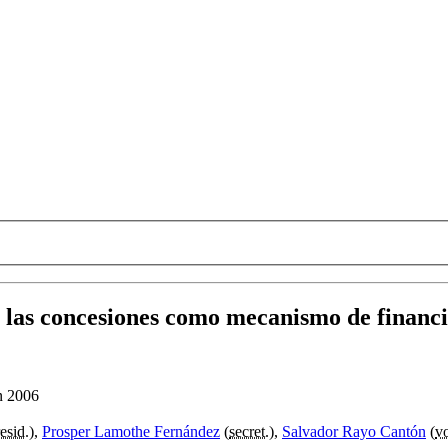
de las concesiones como mecanismo de financi
n 2006
esid.
),
Prosper Lamothe Fernández
(
secret.
),
Salvador Rayo Cantón
(
v