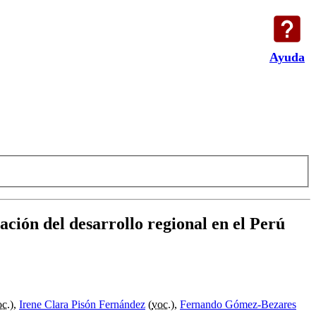
Ayuda
ación del desarrollo regional en el Perú
oc.
),
Irene Clara Pisón Fernández
(
voc.
),
Fernando Gómez-Bezares