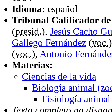
Idioma:
español
Tribunal Calificador de 
(
presid.
),
Jesús Cacho Gu
Gallego Fernández
(
voc.
(
voc.
),
Antonio Fernánde
Materias:
Ciencias de la vida
Biología animal (zo
Fisiología animal
Texto completo no dispon