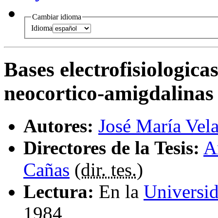
Cambiar idioma
Idioma
Bases electrofisiologicas
neocortico-amigdalinas
Autores:
José María Vel
Directores de la Tesis:
A
Cañas
(
dir. tes.
)
Lectura:
En la
Universi
1984