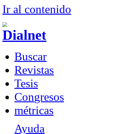
Ir al conteni
d
o
B
uscar
R
evistas
T
esis
Co
n
gresos
m
étricas
Ayuda