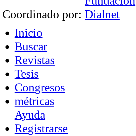
Coordinado por:
I
nicio
B
uscar
R
evistas
T
esis
Co
n
gresos
m
étricas
Ayuda
R
e
gistrarse