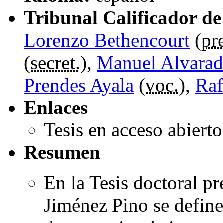
Tribunal Calificador de 
Lorenzo Bethencourt
(
pr
(
secret.
),
Manuel Alvarad
Prendes Ayala
(
voc.
),
Raf
Enlaces
Tesis en acceso abiert
Resumen
En la Tesis doctoral p
Jiménez Pino se define