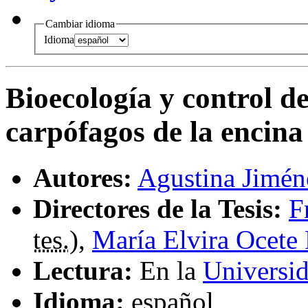
Cambiar idioma
Idioma
Bioecología y control de
carpófagos de la encina
Autores:
Agustina Jimén
Directores de la Tesis:
F
tes.
),
María Elvira Ocete
Lectura:
En la
Universid
Idioma:
español