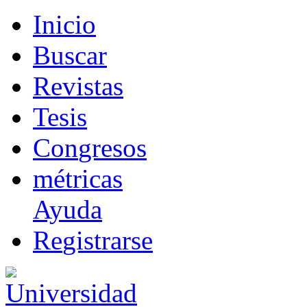
I
nicio
B
uscar
R
evistas
T
esis
Co
n
gresos
m
étricas
Ayuda
R
e
gistrarse