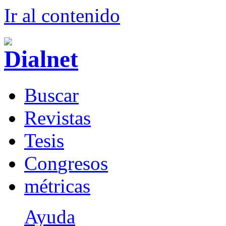
Ir al conteni
d
o
B
uscar
R
evistas
T
esis
Co
n
gresos
m
étricas
Ayuda