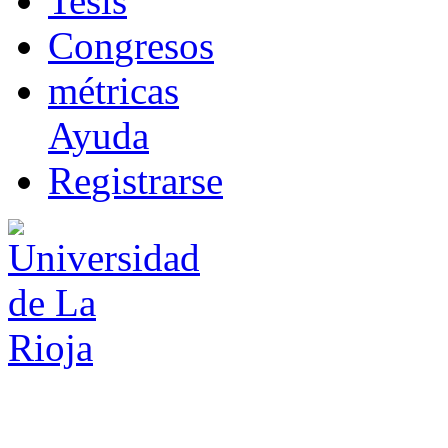
T
esis
Co
n
gresos
m
étricas
Ayuda
R
e
gistrarse