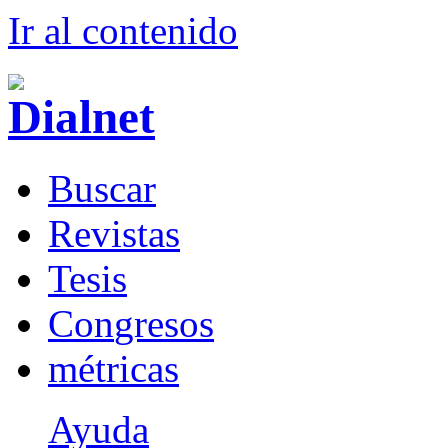
Ir al conteni
d
o
B
uscar
R
evistas
T
esis
Co
n
gresos
m
étricas
Ayuda