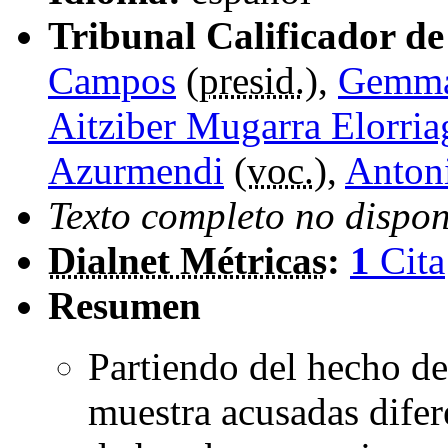
Tribunal Calificador de 
Campos
(
presid.
),
Gemma 
Aitziber Mugarra Elorria
Azurmendi
(
voc.
),
Antoni
Texto completo no dispon
Dialnet Métricas
:
1
Cita
Resumen
Partiendo del hecho de
muestra acusadas difere