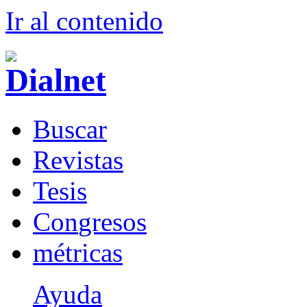
Ir al conteni
d
o
B
uscar
R
evistas
T
esis
Co
n
gresos
m
étricas
Ayuda