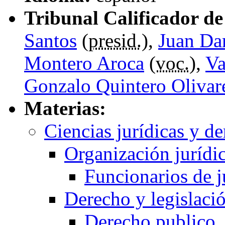
Tribunal Calificador de 
Santos
(
presid.
),
Juan Da
Montero Aroca
(
voc.
),
Va
Gonzalo Quintero Olivar
Materias:
Ciencias jurídicas y d
Organización jurídi
Funcionarios de ju
Derecho y legislaci
Derecho publico