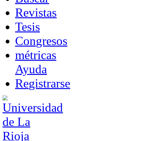
R
evistas
T
esis
Co
n
gresos
m
étricas
Ayuda
R
e
gistrarse