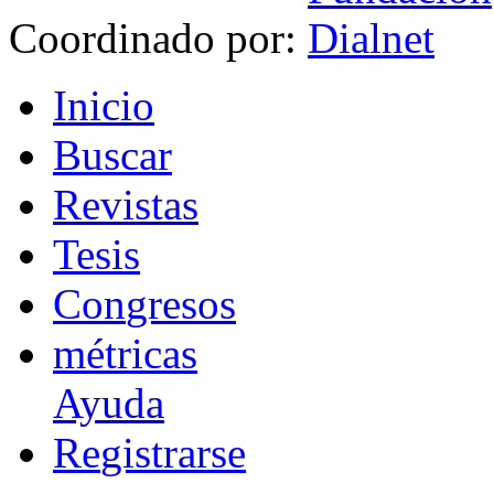
Coordinado por:
I
nicio
B
uscar
R
evistas
T
esis
Co
n
gresos
m
étricas
Ayuda
R
e
gistrarse