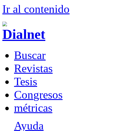
Ir al conteni
d
o
B
uscar
R
evistas
T
esis
Co
n
gresos
m
étricas
Ayuda