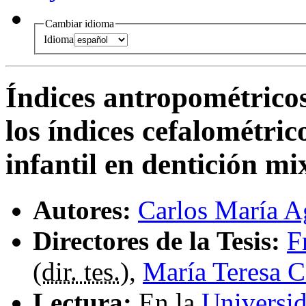
Cambiar idioma
Idioma
Índices antropométricos
los índices cefalométric
infantil en dentición mi
Autores:
Carlos María A
Directores de la Tesis:
F
(
dir. tes.
),
María Teresa C
Lectura:
En la
Universi