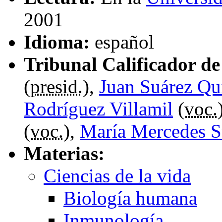
2001
Idioma:
español
Tribunal Calificador de 
(
presid.
),
Juan Suárez Qui
Rodríguez Villamil
(
voc.
(
voc.
),
María Mercedes S
Materias:
Ciencias de la vida
Biología humana
Inmunología