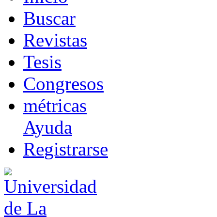
B
uscar
R
evistas
T
esis
Co
n
gresos
m
étricas
Ayuda
R
e
gistrarse