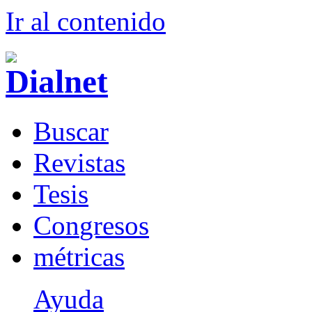
Ir al conteni
d
o
B
uscar
R
evistas
T
esis
Co
n
gresos
m
étricas
Ayuda