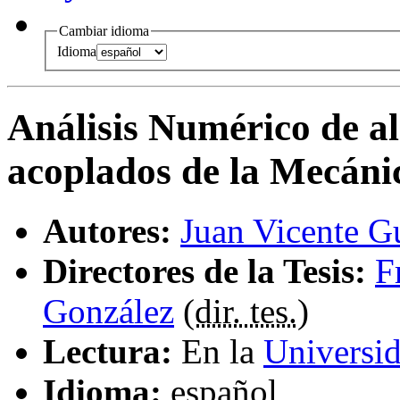
Cambiar idioma
Idioma
Análisis Numérico de al
acoplados de la Mecáni
Autores:
Juan Vicente Gu
Directores de la Tesis:
F
González
(
dir. tes.
)
Lectura:
En la
Universid
Idioma:
español