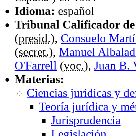
Idioma:
español
Tribunal Calificador de 
(
presid.
),
Consuelo Martí
(
secret.
),
Manuel Albalad
O'Farrell
(
voc.
),
Juan B. 
Materias:
Ciencias jurídicas y d
Teoría jurídica y mé
Jurisprudencia
Legislación