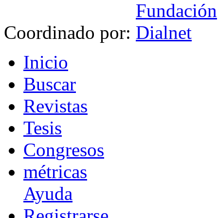
Coordinado por:
I
nicio
B
uscar
R
evistas
T
esis
Co
n
gresos
m
étricas
Ayuda
R
e
gistrarse