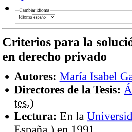
Cambiar idioma
Idioma
Criterios para la soluci
en derecho privado
Autores:
María Isabel G
Directores de la Tesis:
Á
tes.
)
Lectura:
En la
Universi
España ) en 1991