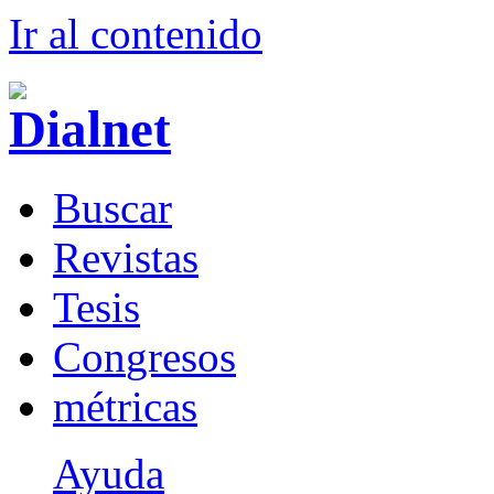
Ir al conteni
d
o
B
uscar
R
evistas
T
esis
Co
n
gresos
m
étricas
Ayuda