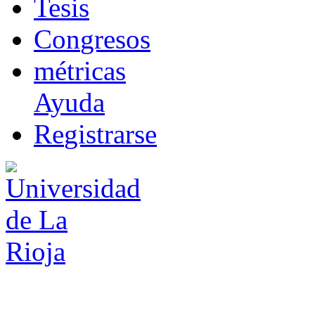
T
esis
Co
n
gresos
m
étricas
Ayuda
R
e
gistrarse