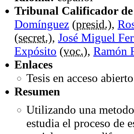
Tribunal Calificador de 
Domínguez
(
presid.
),
Ros
(
secret.
),
José Miguel Fe
Expósito
(
voc.
),
Ramón R
Enlaces
Tesis en acceso abiert
Resumen
Utilizando una metodol
estudia el proceso de e