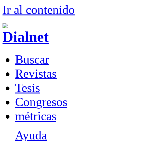
Ir al conteni
d
o
B
uscar
R
evistas
T
esis
Co
n
gresos
m
étricas
Ayuda