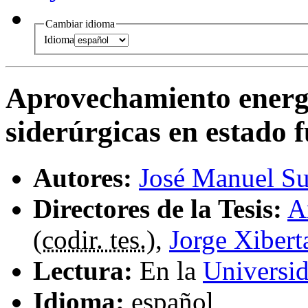
Cambiar idioma
Idioma
Aprovechamiento energét
siderúrgicas en estado 
Autores:
José Manuel Su
Directores de la Tesis:
A
(
codir. tes.
),
Jorge Xibert
Lectura:
En la
Universi
Idioma:
español