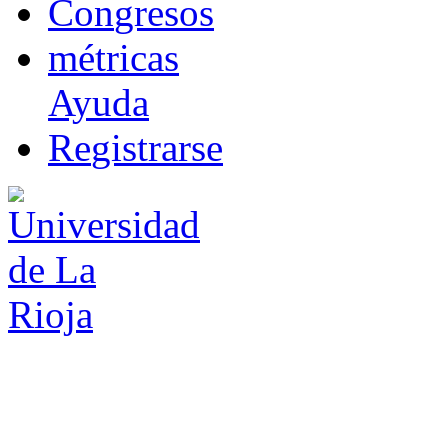
Co
n
gresos
m
étricas
Ayuda
R
e
gistrarse