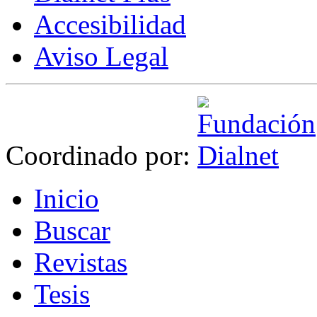
Accesibilidad
Aviso Legal
Coordinado por:
I
nicio
B
uscar
R
evistas
T
esis