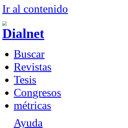
Ir al conteni
d
o
B
uscar
R
evistas
T
esis
Co
n
gresos
m
étricas
Ayuda