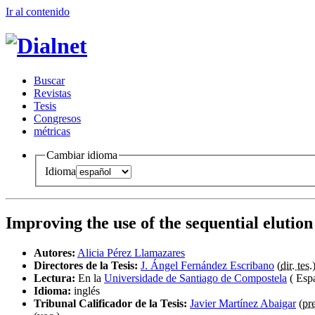
Ir al conteni
d
o
B
uscar
R
evistas
T
esis
Co
n
gresos
m
étricas
Cambiar idioma
Idioma
Improving the use of the sequential elution
Autores:
Alicia Pérez Llamazares
Directores de la Tesis:
J. Ángel Fernández Escribano
(
dir. tes.
Lectura:
En la
Universidade de Santiago de Compostela
( Esp
Idioma:
inglés
Tribunal Calificador de la Tesis:
Javier Martínez Abaigar
(
pre