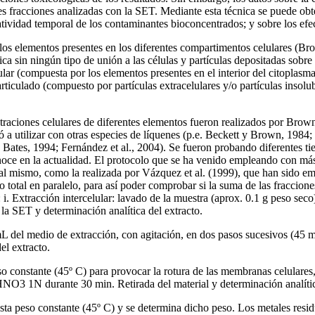
tes fracciones analizadas con la SET. Mediante esta técnica se puede ob
atividad temporal de los contaminantes bioconcentrados; y sobre los efec
los elementos presentes en los diferentes compartimentos celulares (Br
a sin ningún tipo de unión a las células y partículas depositadas sobre l
lular (compuesta por los elementos presentes en el interior del citoplas
rticulado (compuesto por partículas extracelulares y/o partículas insolubl
traciones celulares de diferentes elementos fueron realizados por Brow
a utilizar con otras especies de líquenes (p.e. Beckett y Brown, 1984;
. Bates, 1994; Fernández et al., 2004). Se fueron probando diferentes ti
 conoce en la actualidad. El protocolo que se ha venido empleando con 
l mismo, como la realizada por Vázquez et al. (1999), que han sido em
 total en paralelo, para así poder comprobar si la suma de las fracciones
: i. Extracción intercelular: lavado de la muestra (aprox. 0.1 g peso se
 la SET y determinación analítica del extracto.
 mL del medio de extracción, con agitación, en dos pasos sucesivos (45 
el extracto.
peso constante (45º C) para provocar la rotura de las membranas celulares
HNO3 1N durante 30 min. Retirada del material y determinación analític
asta peso constante (45º C) y se determina dicho peso. Los metales resid