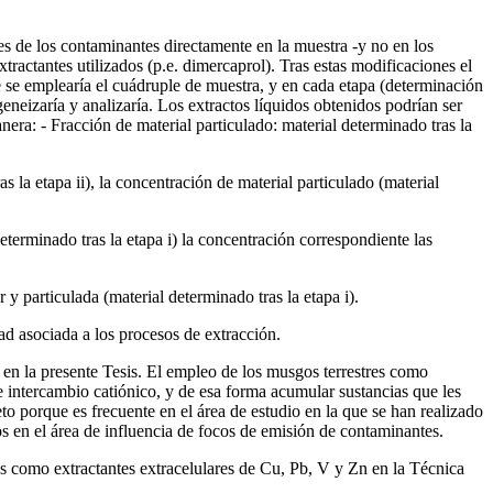
s de los contaminantes directamente en la muestra -y no en los
tractantes utilizados (p.e. dimercaprol). Tras estas modificaciones el
e se emplearía el cuádruple de muestra, y en cada etapa (determinación
ogeneizaría y analizaría. Los extractos líquidos obtenidos podrían ser
nera: - Fracción de material particulado: material determinado tras la
as la etapa ii), la concentración de material particulado (material
determinado tras la etapa i) la concentración correspondiente las
r y particulada (material determinado tras la etapa i).
ad asociada a los procesos de extracción.
n la presente Tesis. El empleo de los musgos terrestres como
e intercambio catiónico, y de esa forma acumular sustancias que les
to porque es frecuente en el área de estudio en la que se han realizado
os en el área de influencia de focos de emisión de contaminantes.
extractantes extracelulares de Cu, Pb, V y Zn en la Técnica