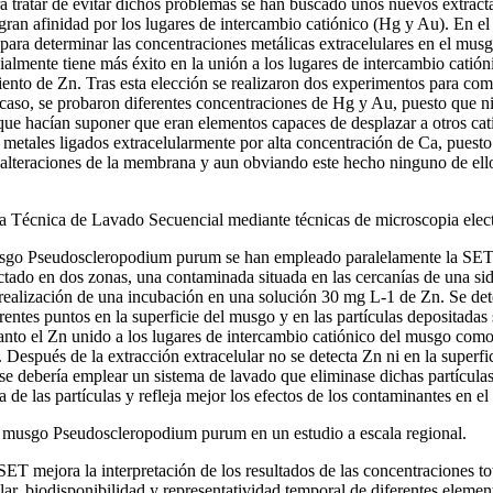
 tratar de evitar dichos problemas se han buscado unos nuevos extracta
gran afinidad por los lugares de intercambio catiónico (Hg y Au). En el 
para determinar las concentraciones metálicas extracelulares en el mu
cialmente tiene más éxito en la unión a los lugares de intercambio cati
nto de Zn. Tras esta elección se realizaron dos experimentos para compr
caso, se probaron diferentes concentraciones de Hg y Au, puesto que n
que hacían suponer que eran elementos capaces de desplazar a otros cati
 metales ligados extracelularmente por alta concentración de Ca, puesto
lteraciones de la membrana y aun obviando este hecho ninguno de ellos 
 la Técnica de Lavado Secuencial mediante técnicas de microscopia elec
 musgo Pseudoscleropodium purum se han empleado paralelamente la SET 
do en dos zonas, una contaminada situada en las cercanías de una side
realización de una incubación en una solución 30 mg L-1 de Zn. Se dete
rentes puntos en la superficie del musgo y en las partículas deposita
nto el Zn unido a los lugares de intercambio catiónico del musgo como e
 Después de la extracción extracelular no se detecta Zn ni en la superfic
 se debería emplear un sistema de lavado que eliminase dichas partículas 
ca de las partículas y refleja mejor los efectos de los contaminantes en 
l musgo Pseudoscleropodium purum en un estudio a escala regional.
 SET mejora la interpretación de los resultados de las concentraciones
ular, biodisponibilidad y representatividad temporal de diferentes eleme