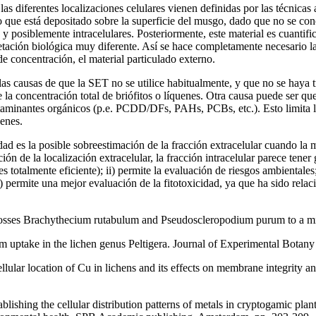
 diferentes localizaciones celulares vienen definidas por las técnicas a
 que está depositado sobre la superficie del musgo, dado que no se cono
 y posiblemente intracelulares. Posteriormente, este material es cuantifi
retación biológica muy diferente. Así se hace completamente necesario l
de concentración, el material particulado externo.
as causas de que la SET no se utilice habitualmente, y que no se haya 
la concentración total de briófitos o líquenes. Otra causa puede ser qu
taminantes orgánicos (p.e. PCDD/DFs, PAHs, PCBs, etc.). Esto limita la
enes.
ad es la posible sobreestimación de la fracción extracelular cuando la m
ón de la localización extracelular, la fracción intracelular parece tener g
 es totalmente eficiente); ii) permite la evaluación de riesgos ambiental
 permite una mejor evaluación de la fitotoxicidad, ya que ha sido relac
es Brachythecium rutabulum and Pseudoscleropodium purum to a miner
 uptake in the lichen genus Peltigera. Journal of Experimental Botan
llular location of Cu in lichens and its effects on membrane integrity
blishing the cellular distribution patterns of metals in cryptogamic pl