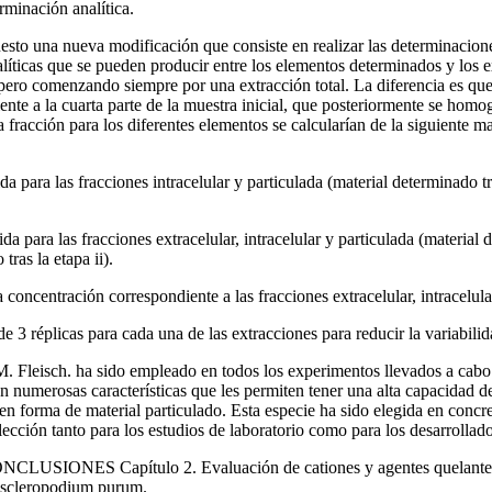
rminación analítica.
sto una nueva modificación que consiste en realizar las determinacione
alíticas que se pueden producir entre los elementos determinados y los ex
, pero comenzando siempre por una extracción total. La diferencia es qu
ondiente a la cuarta parte de la muestra inicial, que posteriormente se hom
fracción para los diferentes elementos se calcularían de la siguiente ma
da para las fracciones intracelular y particulada (material determinado tr
da para las fracciones extracelular, intracelular y particulada (material 
tras la etapa ii).
a concentración correspondiente a las fracciones extracelular, intracelula
3 réplicas para cada una de las extracciones para reducir la variabilid
Fleisch. ha sido empleado en todos los experimentos llevados a cabo e
an numerosas características que les permiten tener una alta capacidad d
en forma de material particulado. Esta especie ha sido elegida en concre
olección tanto para los estudios de laboratorio como para los desarrollad
S Capítulo 2. Evaluación de cationes y agentes quelantes como 
doscleropodium purum.