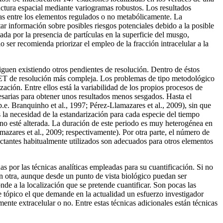
uctura espacial mediante variogramas robustos. Los resultados
ias entre los elementos regulados o no metabólicamente. La
tar información sobre posibles riesgos potenciales debido a la posible
ada por la presencia de partículas en la superficie del musgo,
 ser recomienda priorizar el empleo de la fracción intracelular a la
uen existiendo otros pendientes de resolución. Dentro de éstos
 SET de resolución más compleja. Los problemas de tipo metodológico
ación. Entre ellos está la variabilidad de los propios procesos de
cesarias para obtener unos resultados menos sesgados. Hasta el
p.e. Branquinho et al., 1997; Pérez-Llamazares et al., 2009), sin que
s la necesidad de la estandarización para cada especie del tiempo
no esté alterada. La duración de este periodo es muy heterogénea en
azares et al., 2009; respectivamente). Por otra parte, el número de
ctantes habitualmente utilizados son adecuados para otros elementos
s por las técnicas analíticas empleadas para su cuantificación. Si no
on otra, aunque desde un punto de vista biológico puedan ser
nde a la localización que se pretende cuantificar. Son pocas las
te tópico el que demande en la actualidad un esfuerzo investigador
ente extracelular o no. Entre estas técnicas adicionales están técnicas