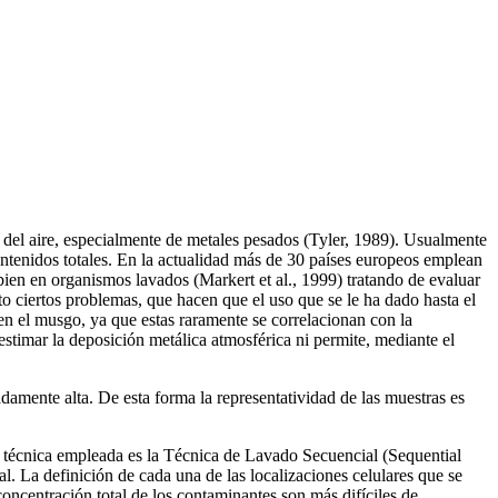
el aire, especialmente de metales pesados (Tyler, 1989). Usualmente
contenidos totales. En la actualidad más de 30 países europeos emplean
 bien en organismos lavados (Markert et al., 1999) tratando de evaluar
o ciertos problemas, que hacen que el uso que se le ha dado hasta el
en el musgo, ya que estas raramente se correlacionan con la
estimar la deposición metálica atmosférica ni permite, mediante el
damente alta. De esta forma la representatividad de las muestras es
 La técnica empleada es la Técnica de Lavado Secuencial (Sequential
l. La definición de cada una de las localizaciones celulares que se
concentración total de los contaminantes son más difíciles de