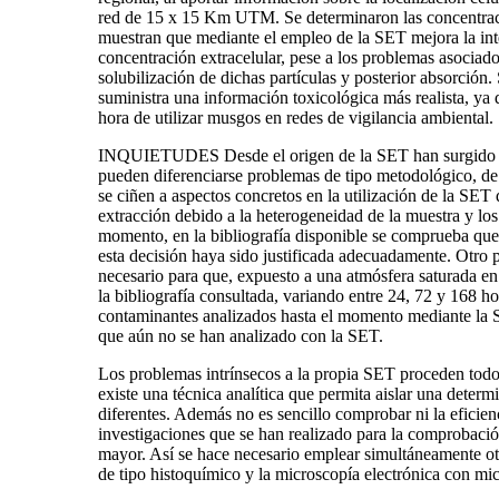
red de 15 x 15 Km UTM. Se determinaron las concentracion
muestran que mediante el empleo de la SET mejora la inte
concentración extracelular, pese a los problemas asociado
solubilización de dichas partículas y posterior absorción.
suministra una información toxicológica más realista, ya 
hora de utilizar musgos en redes de vigilancia ambiental.
INQUIETUDES Desde el origen de la SET han surgido diver
pueden diferenciarse problemas de tipo metodológico, de
se ciñen a aspectos concretos en la utilización de la SET 
extracción debido a la heterogeneidad de la muestra y los
momento, en la bibliografía disponible se comprueba que l
esta decisión haya sido justificada adecuadamente. Otro pr
necesario para que, expuesto a una atmósfera saturada e
la bibliografía consultada, variando entre 24, 72 y 168 h
contaminantes analizados hasta el momento mediante la SE
que aún no se han analizado con la SET.
Los problemas intrínsecos a la propia SET proceden todos 
existe una técnica analítica que permita aislar una deter
diferentes. Además no es sencillo comprobar ni la eficien
investigaciones que se han realizado para la comprobación
mayor. Así se hace necesario emplear simultáneamente otra
de tipo histoquímico y la microscopía electrónica con mic