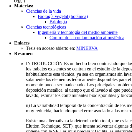
(
voc.
)
Materias:
Ciencias de la vida
Biología vegetal (botánica)
Briología
Ciencias tecnológicas
Ingeniería y tecnología del medio ambiente
Control de la contaminación atmosférica
Enlaces
Tesis en acceso abierto en:
MINERVA
Resumen
INTRODUCCIÓN Es un hecho bien contrastado que los brió
los trabajos existentes se centran en el estudio de la de
habitualmente esta técnica, ya sea en organismos sin lava
solamente los elementos teóricamente disponibles para el
momento pueda ser inadecuado. Los principales problemas 
deposición metálica, al tiempo que el lavado al que puede
lavado, estimar los contaminantes biodisponibles y bioco
ii) La variabilidad temporal de la concentración de los m
muy reducida, haciendo que el error asociado a las mism
Existe una alternativa a la determinación total, que es l
Elution Technique, SET), que intenta solventar algunas de
obtiene con la SET es muy precisa y facilita las interpret