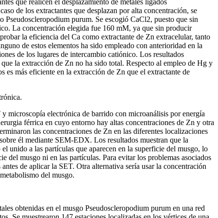
ntes que realicen el desplazamiento de metales ligados
caso de los extractantes que desplazan por alta concentración, se
sgo Pseudoscleropodium purum. Se escogió CaCl2, puesto que sin
ónico. La concentración elegida fue 160 mM, ya que sin producir
obar la eficiencia del Ca como extractante de Zn extracelular, tanto
inguno de estos elementos ha sido empleado con anterioridad en la
ones de los lugares de intercambio catiónico. Los resultados
 que la extracción de Zn no ha sido total. Respecto al empleo de Hg y
es más eficiente en la extracción de Zn que el extractante de
trónica.
y microscopía electrónica de barrido con microanálisis por energía
rurgia férrica en cuyo entorno hay altas concentraciones de Zn y otra
rminaron las concentraciones de Zn en las diferentes localizaciones
das sobre él mediante SEM-EDX. Los resultados muestran que la
l unido a las partículas que aparecen en la superficie del musgo, lo
ie del musgo ni en las partículas. Para evitar los problemas asociados
antes de aplicar la SET. Otra alternativa sería usar la concentración
el metabolismo del musgo.
 totales obtenidas en el musgo Pseudoscleropodium purum en una red
ntos. Se muestrearon 147 estaciones localizadas en los vértices de una