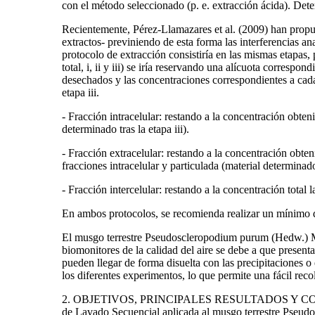
con el método seleccionado (p. e. extracción ácida). Dete
Recientemente, Pérez-Llamazares et al. (2009) han propue
extractos- previniendo de esta forma las interferencias an
protocolo de extracción consistiría en las mismas etapas
total, i, ii y iii) se iría reservando una alícuota corresp
desechados y las concentraciones correspondientes a cada 
etapa iii.
- Fracción intracelular: restando a la concentración obteni
determinado tras la etapa iii).
- Fracción extracelular: restando a la concentración obteni
fracciones intracelular y particulada (material determinado 
- Fracción intercelular: restando a la concentración total l
En ambos protocolos, se recomienda realizar un mínimo de 
El musgo terrestre Pseudoscleropodium purum (Hedw.) M. 
biomonitores de la calidad del aire se debe a que present
pueden llegar de forma disuelta con las precipitaciones o 
los diferentes experimentos, lo que permite una fácil rec
2. OBJETIVOS, PRINCIPALES RESULTADOS Y CONCLUSIONE
de Lavado Secuencial aplicada al musgo terrestre Pseu