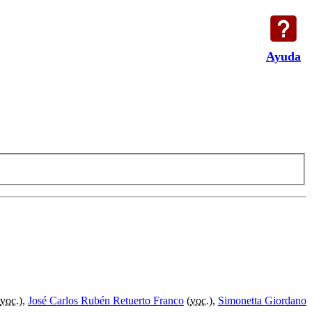
Ayuda
voc.
),
José Carlos Rubén Retuerto Franco
(
voc.
),
Simonetta Giordano