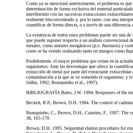
Como ya se mencionó anteriormente, el problema es que las
determinación de forma exclusiva del material particulado
interfiriendo con las sucesivas extracciones extracelulares
realmente bioconcentrado y, por lo tanto, con una interp
cuantificar de forma directa, o a través de una diferencia 
La existencia de todos estos problemas puede ser una de l
que puede suponer respecto a un análisis convencional de 
metales, como aniones inorgánicos (p.e. fluoruros) y con
como se ha venido realizando tanto en musgos como líqu
Posiblemente, el mayor problema que exista en la actualid
organismos. Ante las desventajas que ofrece la cuantificaci
extracción de metal por parte del extractante extracelular
contaminación a la que se ve sometido el organismo; y iv)
Sidhu, 1992; Branquinho et al., 1997).
BIBLIOGRAFÍA Bates, J.W. 1994. Responses of the moss
Beckett, R.P., Brown, D.H. 1984. The control of cadmium
Branquinho, C., Brown, D.H., Catarino, F., 1997. The ce
38, 165-179.
Brown, D.H. 1995. Sequential elution procedures for esta