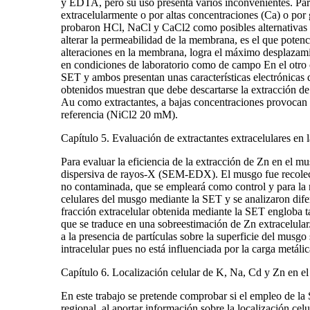
y EDTA, pero su uso presenta varios inconvenientes. Para
extracelularmente o por altas concentraciones (Ca) o por 
probaron HCl, NaCl y CaCl2 como posibles alternativas 
alterar la permeabilidad de la membrana, es el que poten
alteraciones en la membrana, logra el máximo desplazamie
en condiciones de laboratorio como de campo En el otro 
SET y ambos presentan unas características electrónicas 
obtenidos muestran que debe descartarse la extracción de
Au como extractantes, a bajas concentraciones provocan a
referencia (NiCl2 20 mM).
Capítulo 5. Evaluación de extractantes extracelulares en
Para evaluar la eficiencia de la extracción de Zn en el
dispersiva de rayos-X (SEM-EDX). El musgo fue recolecta
no contaminada, que se empleará como control y para la 
celulares del musgo mediante la SET y se analizaron dife
fracción extracelular obtenida mediante la SET engloba ta
que se traduce en una sobreestimación de Zn extracelular.
a la presencia de partículas sobre la superficie del musgo
intracelular pues no está influenciada por la carga metáli
Capítulo 6. Localización celular de K, Na, Cd y Zn en e
En este trabajo se pretende comprobar si el empleo de la
regional, al aportar información sobre la localización cel