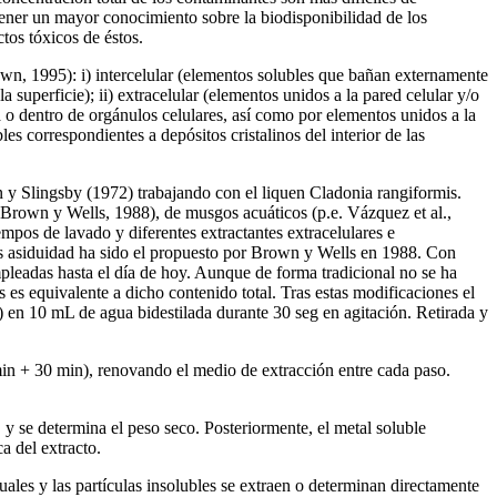
tener un mayor conocimiento sobre la biodisponibilidad de los
tos tóxicos de éstos.
own, 1995): i) intercelular (elementos solubles que bañan externamente
a superficie); ii) extracelular (elementos unidos a la pared celular y/o
ma o dentro de orgánulos celulares, así como por elementos unidos a la
es correspondientes a depósitos cristalinos del interior de las
n y Slingsby (1972) trabajando con el liquen Cladonia rangiformis.
 Brown y Wells, 1988), de musgos acuáticos (p.e. Vázquez et al.,
empos de lavado y diferentes extractantes extracelulares e
más asiduidad ha sido el propuesto por Brown y Wells en 1988. Con
pleadas hasta el día de hoy. Aunque de forma tradicional no se ha
 es equivalente a dicho contenido total. Tras estas modificaciones el
co) en 10 mL de agua bidestilada durante 30 seg en agitación. Retirada y
min + 30 min), renovando el medio de extracción entre cada paso.
, y se determina el peso seco. Posteriormente, el metal soluble
a del extracto.
uales y las partículas insolubles se extraen o determinan directamente