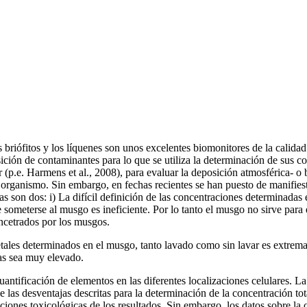
fitos y los líquenes son unos excelentes biomonitores de la calidad d
posición de contaminantes para lo que se utiliza la determinación de sus 
r (p.e. Harmens et al., 2008), para evaluar la deposición atmosférica- o
 organismo. Sin embargo, en fechas recientes se han puesto de manifiest
son dos: i) La difícil definición de las concentraciones determinadas 
 someterse al musgo es ineficiente. Por lo tanto el musgo no sirve para 
ncetrados por los musgos.
etales determinados en el musgo, tanto lavado como sin lavar es extrema
as sea muy elevado.
a cuantificación de elementos en las diferentes localizaciones celulares.
 las desventajas descritas para la determinación de la concentración tota
aciones toxicológicas de los resultados. Sin embargo, los datos sobre la 