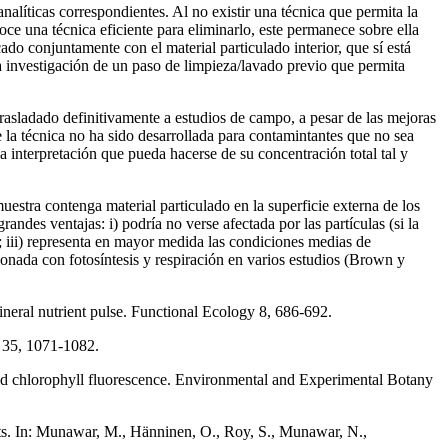
nalíticas correspondientes. Al no existir una técnica que permita la
ce una técnica eficiente para eliminarlo, este permanece sobre ella
cado conjuntamente con el material particulado interior, que sí está
a investigación de un paso de limpieza/lavado previo que permita
trasladado definitivamente a estudios de campo, a pesar de las mejoras
e la técnica no ha sido desarrollada para contamintantes que no sea
 interpretación que pueda hacerse de su concentración total tal y
uestra contenga material particulado en la superficie externa de los
randes ventajas: i) podría no verse afectada por las partículas (si la
es; iii) representa en mayor medida las condiciones medias de
ionada con fotosíntesis y respiración en varios estudios (Brown y
al nutrient pulse. Functional Ecology 8, 686-692.
y 35, 1071-1082.
 and chlorophyll fluorescence. Environmental and Experimental Botany
ants. In: Munawar, M., Hänninen, O., Roy, S., Munawar, N.,