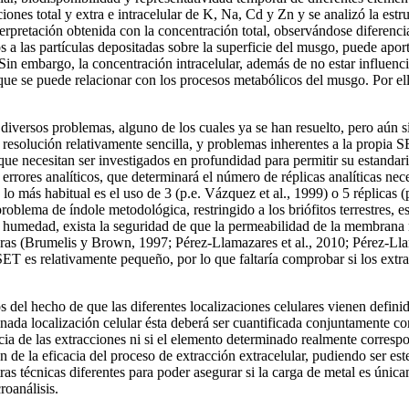
es total y extra e intracelular de K, Na, Cd y Zn y se analizó la estr
rpretación obtenida con la concentración total, observándose diferenc
s a las partículas depositadas sobre la superficie del musgo, puede apor
 Sin embargo, la concentración intracelular, además de no estar influenci
que se puede relacionar con los procesos metabólicos del musgo. Por ello
sos problemas, alguno de los cuales ya se han resuelto, pero aún sig
 resolución relativamente sencilla, y problemas inherentes a la propia
que necesitan ser investigados en profundidad para permitir su estandariz
 errores analíticos, que determinará el número de réplicas analíticas ne
o más habitual es el uso de 3 (p.e. Vázquez et al., 1999) o 5 réplicas (
oblema de índole metodológica, restringido a los briófitos terrestres, e
n humedad, exista la seguridad de que la permeabilidad de la membrana 
oras (Brumelis y Brown, 1997; Pérez-Llamazares et al., 2010; Pérez-Llam
T es relativamente pequeño, por lo que faltaría comprobar si los extra
del hecho de que las diferentes localizaciones celulares vienen definida
minada localización celular ésta deberá ser cuantificada conjuntamente c
cia de las extracciones ni si el elemento determinado realmente correspo
 de la eficacia del proceso de extracción extracelular, pudiendo ser es
s técnicas diferentes para poder asegurar si la carga de metal es únicam
roanálisis.