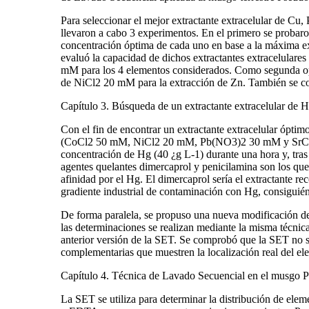
Para seleccionar el mejor extractante extracelular de 
llevaron a cabo 3 experimentos. En el primero se probaro
concentración óptima de cada uno en base a la máxima ex
evaluó la capacidad de dichos extractantes extracelulare
mM para los 4 elementos considerados. Como segunda opc
de NiCl2 20 mM para la extracción de Zn. También se con
Capítulo 3. Búsqueda de un extractante extracelular de
Con el fin de encontrar un extractante extracelular ópti
(CoCl2 50 mM, NiCl2 20 mM, Pb(NO3)2 30 mM y SrCl2 5
concentración de Hg (40 ¿g L-1) durante una hora y, tras 
agentes quelantes dimercaprol y penicilamina son los qu
afinidad por el Hg. El dimercaprol sería el extractante 
gradiente industrial de contaminación con Hg, consiguién
De forma paralela, se propuso una nueva modificación de 
las determinaciones se realizan mediante la misma técnica
anterior versión de la SET. Se comprobó que la SET no siem
complementarias que muestren la localización real del el
Capítulo 4. Técnica de Lavado Secuencial en el musgo P
La SET se utiliza para determinar la distribución de elem