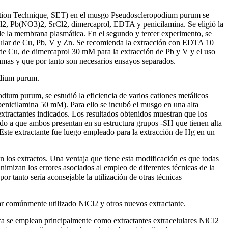
Elution Technique, SET) en el musgo Pseudoscleropodium purum se
iCl2, Pb(NO3)2, SrCl2, dimercaprol, EDTA y penicilamina. Se eligió la
de la membrana plasmática. En el segundo y tercer experimento, se
acelular de Cu, Pb, V y Zn. Se recomienda la extracción con EDTA 10
e Cu, de dimercaprol 30 mM para la extracción de Pb y V y el uso
amas y que por tanto son necesarios ensayos separados.
odium purum.
dium purum, se estudió la eficiencia de varios cationes metálicos
ilamina 50 mM). Para ello se incubó el musgo en una alta
extractantes indicados. Los resultados obtenidos muestran que los
do a que ambos presentan en su estructura grupos -SH que tienen alta
 Este extractante fue luego empleado para la extracción de Hg en un
 los extractos. Una ventaja que tiene esta modificación es que todas
nimizan los errores asociados al empleo de diferentes técnicas de la
r tanto sería aconsejable la utilización de otras técnicas
r comúnmente utilizado NiCl2 y otros nuevos extractante.
nica se emplean principalmente como extractantes extracelulares NiCl2