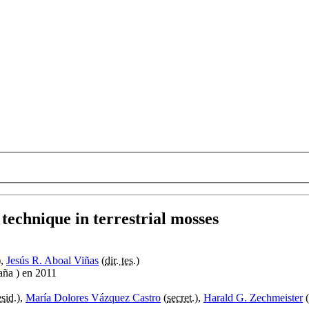
 technique in terrestrial mosses
),
Jesús R. Aboal Viñas
(
dir. tes.
)
aña ) en 2011
sid.
),
María Dolores Vázquez Castro
(
secret.
),
Harald G. Zechmeister
(