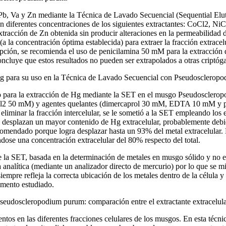
Cu, Pb, Va y Zn mediante la Técnica de Lavado Secuencial (Sequential 
n diferentes concentraciones de los siguientes extractantes: CoCl2, N
tracción de Zn obtenida sin producir alteraciones en la permeabilidad 
s (a la concentración óptima establecida) para extraer la fracción extr
ión, se recomienda el uso de penicilamina 50 mM para la extracción d
cluye que estos resultados no pueden ser extrapolados a otras criptóg
 Hg para su uso en la Técnica de Lavado Secuencial con Pseudosclerop
mo para la extracción de Hg mediante la SET en el musgo Pseudoscleropo
0 mM) y agentes quelantes (dimercaprol 30 mM, EDTA 10 mM y penic
eliminar la fracción intercelular, se le sometió a la SET empleando los 
e desplazan un mayor contenido de Hg extracelular, probablemente debi
recomendado porque logra desplazar hasta un 93% del metal extracelular.
dose una concentración extracelular del 80% respecto del total.
la SET, basada en la determinación de metales en musgo sólido y no en
 analítica (mediante un analizador directo de mercurio) por lo que se mi
pre refleja la correcta ubicación de los metales dentro de la célula y po
emento estudiado.
seudoscleropodium purum: comparación entre el extractante extracelula
entos en las diferentes fracciones celulares de los musgos. En esta téc