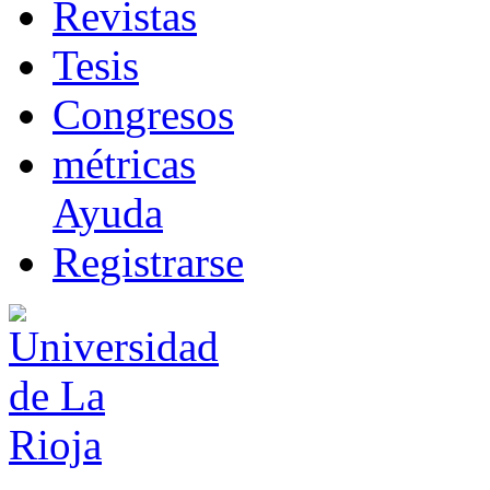
R
evistas
T
esis
Co
n
gresos
m
étricas
Ayuda
R
e
gistrarse