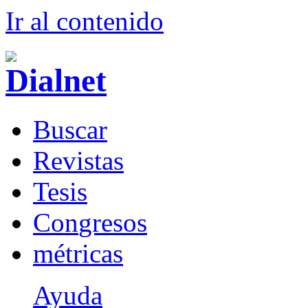
Ir al conteni
d
o
B
uscar
R
evistas
T
esis
Co
n
gresos
m
étricas
Ayuda