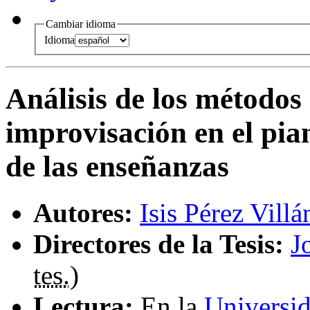
Cambiar idioma
Idioma
Análisis de los métodos 
improvisación en el pia
de las enseñanzas
Autores:
Isis Pérez Villá
Directores de la Tesis:
J
tes.
)
Lectura:
En la
Universid