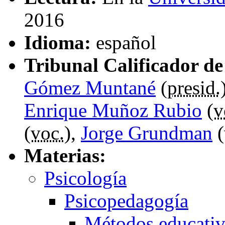
2016
Idioma:
español
Tribunal Calificador de 
Gómez Muntané
(
presid.
Enrique Muñoz Rubio
(
v
(
voc.
),
Jorge Grundman
(
Materias:
Psicología
Psicopedagogía
Métodos educati