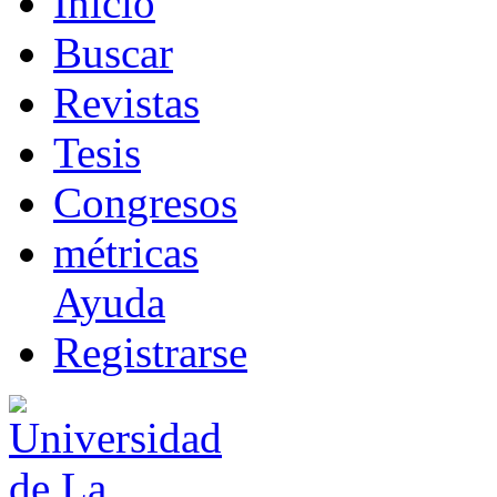
I
nicio
B
uscar
R
evistas
T
esis
Co
n
gresos
m
étricas
Ayuda
R
e
gistrarse