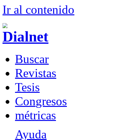
Ir al conteni
d
o
B
uscar
R
evistas
T
esis
Co
n
gresos
m
étricas
Ayuda