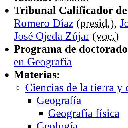
Tribunal Calificador de 
Romero Díaz
(
presid.
),
J
José Ojeda Zújar
(
voc.
)
Programa de doctorado
en Geografía
Materias:
Ciencias de la tierra y
Geografía
Geografía física
Geología