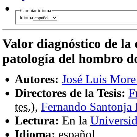
Cambiar idioma
Idioma
Valor diagnóstico de la 
patología del hombro d
Autores:
José Luis More
Directores de la Tesis:
F
tes.
),
Fernando Santonja
Lectura:
En la
Universi
Idioma:
español