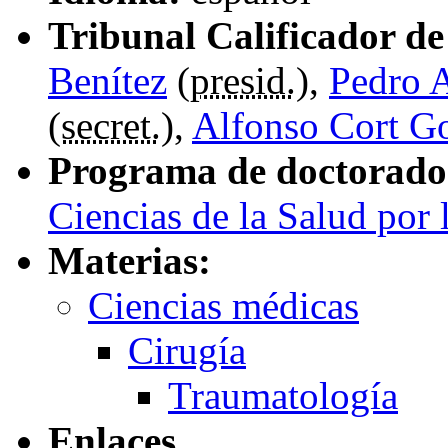
Tribunal Calificador de 
Benítez
(
presid.
),
Pedro A
(
secret.
),
Alfonso Cort G
Programa de doctorado
Ciencias de la Salud por
Materias:
Ciencias médicas
Cirugía
Traumatología
Enlaces