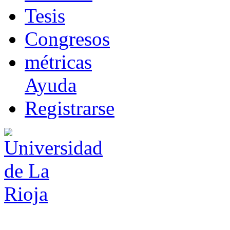
T
esis
Co
n
gresos
m
étricas
Ayuda
R
e
gistrarse