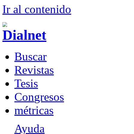
Ir al conteni
d
o
B
uscar
R
evistas
T
esis
Co
n
gresos
m
étricas
Ayuda