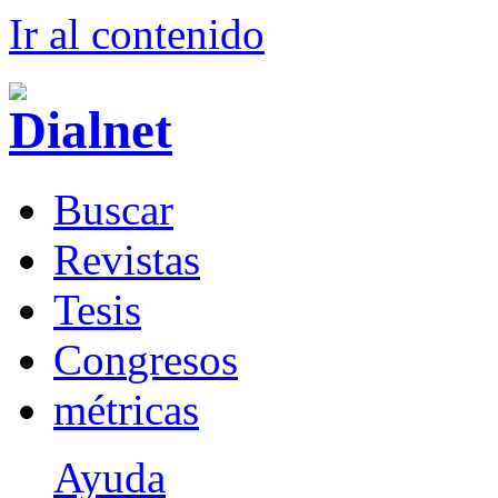
Ir al conteni
d
o
B
uscar
R
evistas
T
esis
Co
n
gresos
m
étricas
Ayuda