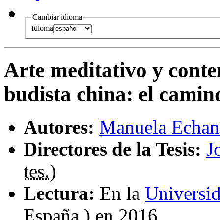
Cambiar idioma
Idioma
Arte meditativo y conte
budista china
:
el camino
Autores:
Manuela Echan
Directores de la Tesis:
J
tes.
)
Lectura:
En la
Universi
España ) en 2016