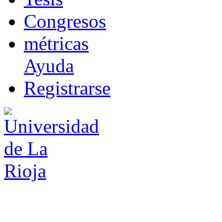
Co
n
gresos
m
étricas
Ayuda
R
e
gistrarse