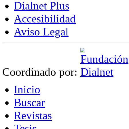
Dialnet Plus
Accesibilidad
Aviso Legal
Coordinado por:
I
nicio
B
uscar
R
evistas
T
esis