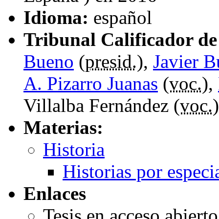
Idioma:
español
Tribunal Calificador de 
Bueno
(
presid.
),
Javier 
A. Pizarro Juanas
(
voc.
),
Villalba Fernández (
voc.
)
Materias:
Historia
Historias por especi
Enlaces
Tesis en acceso abiert