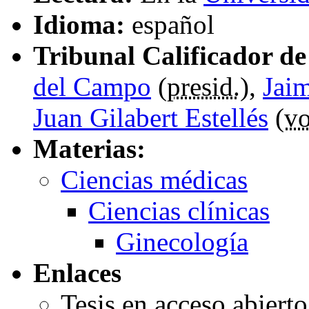
Idioma:
español
Tribunal Calificador de 
del Campo
(
presid.
),
Jai
Juan Gilabert Estellés
(
vo
Materias:
Ciencias médicas
Ciencias clínicas
Ginecología
Enlaces
Tesis en acceso abiert