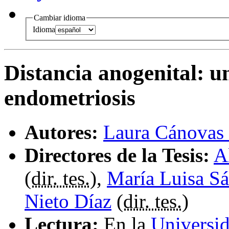
Cambiar idioma
Idioma
Distancia anogenital
:
u
endometriosis
Autores:
Laura Cánovas
Directores de la Tesis:
A
(
dir. tes.
),
María Luisa Sá
Nieto Díaz
(
dir. tes.
)
Lectura:
En la
Universi