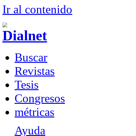
Ir al conteni
d
o
B
uscar
R
evistas
T
esis
Co
n
gresos
m
étricas
Ayuda