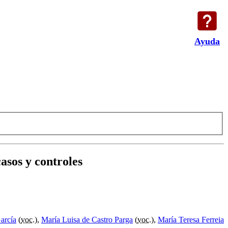
Ayuda
asos y controles
arcía
(
voc.
),
María Luisa de Castro Parga
(
voc.
),
María Teresa Ferreia