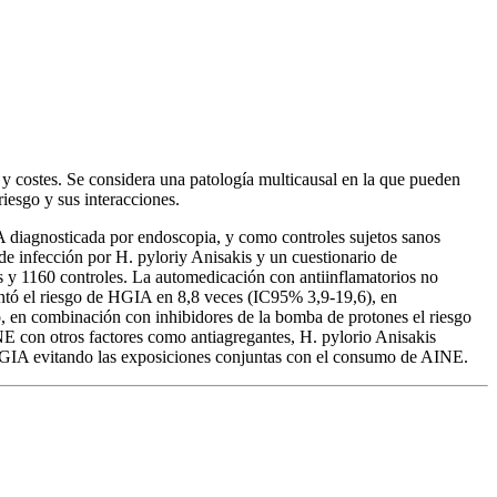
 y costes. Se considera una patología multicausal en la que pueden
riesgo y sus interacciones.
A diagnosticada por endoscopia, y como controles sujetos sanos
de infección por H. pyloriy Anisakis y un cuestionario de
s y 1160 controles. La automedicación con antiinflamatorios no
tó el riesgo de HGIA en 8,8 veces (IC95% 3,9-19,6), en
, en combinación con inhibidores de la bomba de protones el riesgo
E con otros factores como antiagregantes, H. pylorio Anisakis
 HGIA evitando las exposiciones conjuntas con el consumo de AINE.