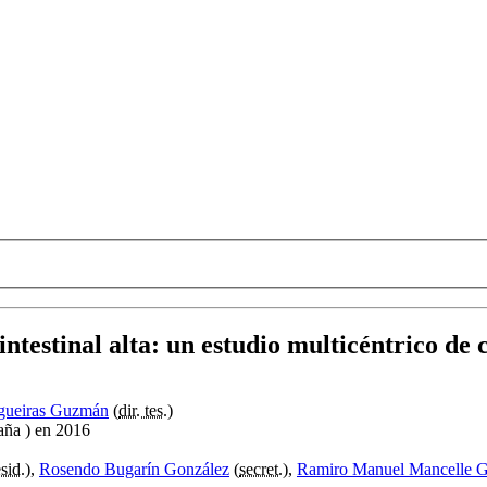
ntestinal alta
:
un estudio multicéntrico de c
gueiras Guzmán
(
dir. tes.
)
aña ) en 2016
sid.
),
Rosendo Bugarín González
(
secret.
),
Ramiro Manuel Mancelle G