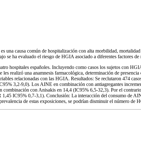
 es una causa común de hospitalización con alta morbilidad, mortalidad
abajo se ha evaluado el riesgo de HGIA asociado a diferentes factores de 
cuatro hospitales españoles. Incluyendo como casos los sujetos con HGI
se les realizó una anamnesis farmacológica, determinación de presencia 
ariables relacionadas con las HGIA. Resultados: Se reclutaron 474 caso
IC95% 3,2-9,0). Los AINE en combinación con antiagregantes incremen
 combinación con Anisakis en 14,4 (IC95% 6,5-32,3). Por el contrario
R 1,45 IC95% 0,7-3,1). Conclusión: La interacción del consumo de AIN
prevalencia de estas exposiciones, se podrían disminuir el número de