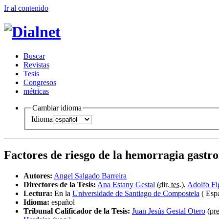
Ir al conteni
d
o
B
uscar
R
evistas
T
esis
Co
n
gresos
m
étricas
Cambiar idioma
Idioma
Factores de riesgo de la hemorragia gastroi
Autores:
Angel Salgado Barreira
Directores de la Tesis:
Ana Estany Gestal
(
dir. tes.
),
Adolfo Fi
Lectura:
En la
Universidade de Santiago de Compostela
( Esp
Idioma:
español
Tribunal Calificador de la Tesis:
Juan Jesús Gestal Otero
(
pre