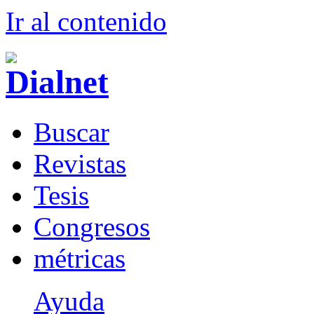
Ir al conteni
d
o
B
uscar
R
evistas
T
esis
Co
n
gresos
m
étricas
Ayuda