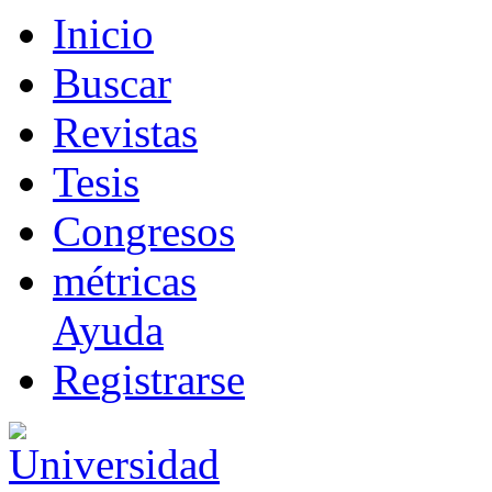
I
nicio
B
uscar
R
evistas
T
esis
Co
n
gresos
m
étricas
Ayuda
R
e
gistrarse