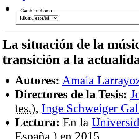
Cambiar idioma
Idioma
La situación de la músi
transición a la actualid
Autores:
Amaia Larrayo
Directores de la Tesis:
J
tes.
),
Inge Schweiger Gal
Lectura:
En la
Universi
España ) en 2015