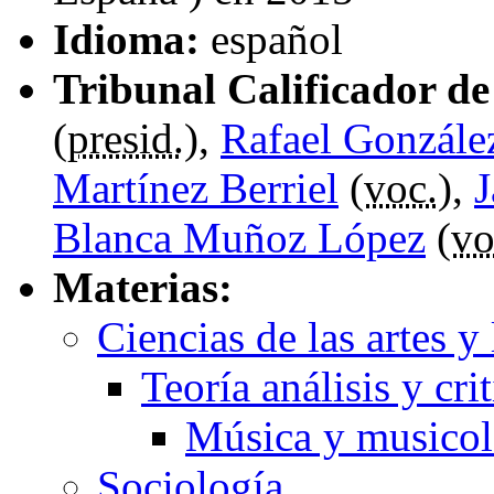
Idioma:
español
Tribunal Calificador de 
(
presid.
),
Rafael Gonzále
Martínez Berriel
(
voc.
),
J
Blanca Muñoz López
(
vo
Materias:
Ciencias de las artes y 
Teoría análisis y crit
Música y musicol
Sociología