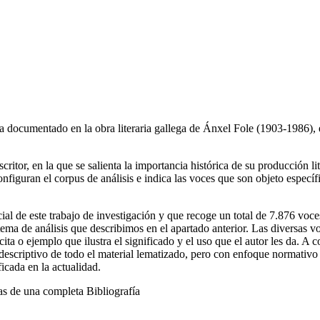
ca documentado en la obra literaria gallega de Ánxel Fole (1903-1986), e
ritor, en la que se salienta la importancia histórica de su producción lit
nfiguran el corpus de análisis e indica las voces que son objeto específi
cial de este trabajo de investigación y que recoge un total de 7.876 vo
ema de análisis que describimos en el apartado anterior. Las diversas v
 cita o ejemplo que ilustra el significado y el uso que el autor les da. 
s descriptivo de todo el material lematizado, pero con enfoque normativ
icada en la actualidad.
s de una completa Bibliografía