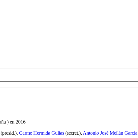
aña ) en 2016
(
presid.
),
Carme Hermida Gulías
(
secret.
),
Antonio José Meilán García