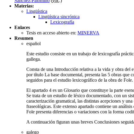
Sánchez-Palomino
(
voc.
)
Materias:
Lingüística
Lingüística sincrónica
Lexicografía
Enlaces
Tesis en acceso abierto en:
MINERVA
Resumen
español
Este estudio consiste en un trabajo de lexicografía prácti
gallega.
Consta de una Introducción relativa a la vida y obra del esc
por título La base documental, presenta las 5 obras que co
seguidos para el estudio lexicográfico de la obra de Fole.
El apartado 4 es un Glosario que constituye la parte esen
Se trata de un estudio de léxico documentado, con un sist
caracterización gramatical, las distintas acepciones y una
fraseológicas. Este extenso apartado contiene un análisi
Fole presenta diferencias o variaciones con la forma codif
A continuación figuran unas breves Conclusiones seguida
galego