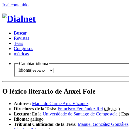
Ir al conteni
d
o
B
uscar
R
evistas
T
esis
Co
n
gresos
m
étricas
Cambiar idioma
Idioma
O léxico literario de Ánxel Fole
Autores:
María do Carme Ares Vázquez
Directores de la Tesis:
Francisco Fernández Rei
(
dir. tes.
)
Lectura:
En la
Universidade de Santiago de Compostela
( Esp
Idioma:
gallego
Tribunal Calificador de la Tesis:
Manuel González González