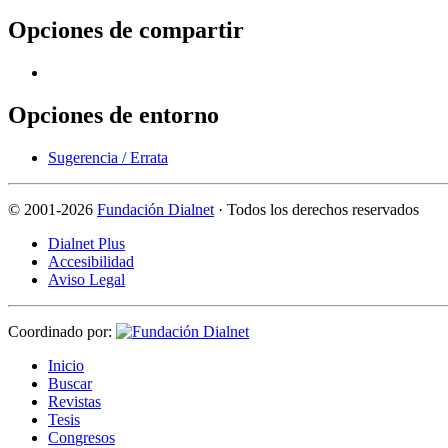
Opciones de compartir
Opciones de entorno
Sugerencia / Errata
©
2001-2026
Fundación Dialnet
· Todos los derechos reservados
Dialnet Plus
Accesibilidad
Aviso Legal
Coordinado por:
I
nicio
B
uscar
R
evistas
T
esis
Co
n
gresos