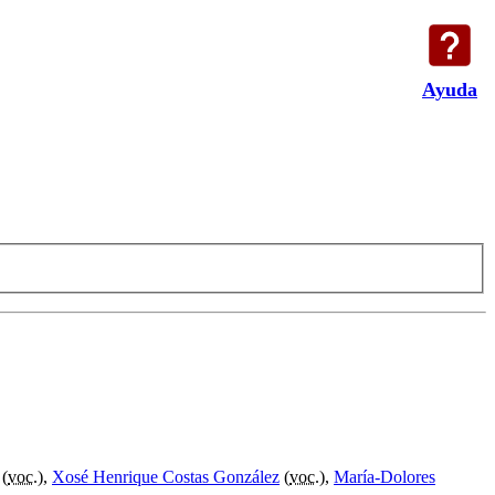
Ayuda
(
voc.
),
Xosé Henrique Costas González
(
voc.
),
María-Dolores