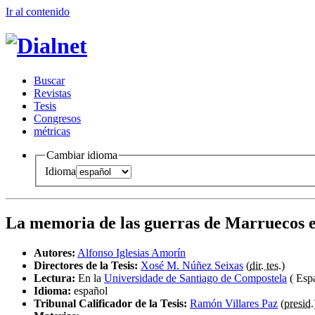
Ir al conteni
d
o
B
uscar
R
evistas
T
esis
Co
n
gresos
m
étricas
Cambiar idioma
Idioma
La memoria de las guerras de Marruecos 
Autores:
Alfonso Iglesias Amorín
Directores de la Tesis:
Xosé M. Núñez Seixas
(
dir. tes.
)
Lectura:
En la
Universidade de Santiago de Compostela
( Esp
Idioma:
español
Tribunal Calificador de la Tesis:
Ramón Villares Paz
(
presid.