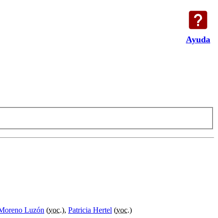
Ayuda
 Moreno Luzón
(
voc.
),
Patricia Hertel
(
voc.
)