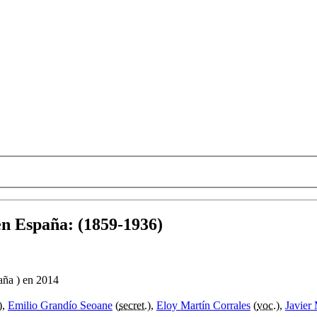
en España
:
(1859-1936)
aña ) en 2014
),
Emilio Grandío Seoane
(
secret.
),
Eloy Martín Corrales
(
voc.
),
Javier