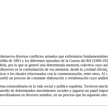
Marruecos diversos conflictos armados que enfrentaron fundamentalmente
illa de 1893 y los diferentes episodios de la Guerra del Rif (1909-1927
añola, por lo que se generó una determinada memoria colectiva cuyo anális
influyeron en la conformación de esa memoria, desde la ¿verdad oficial¿
ísticas o los rituales relacionados con la conmemoración, entre otros. Al
sufrió un proceso de constante elaboración y reelaboración cuyo análisis
ma extraordinaria en la vida social y política española. Tuvieron mucho
sarrollo de determinados movimientos sociales y jugaron un papel import
movilizadoras en diversos sentidos, en un proceso que ha supuesto otro d