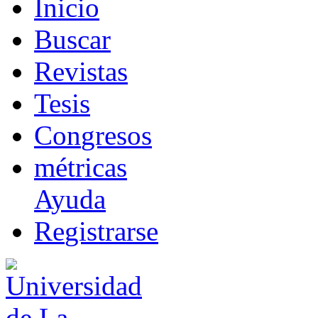
I
nicio
B
uscar
R
evistas
T
esis
Co
n
gresos
m
étricas
Ayuda
R
e
gistrarse