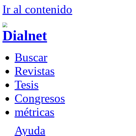
Ir al conteni
d
o
B
uscar
R
evistas
T
esis
Co
n
gresos
m
étricas
Ayuda