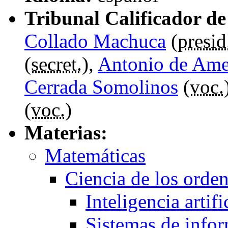
Tribunal Calificador de 
Collado Machuca
(
presid
(
secret.
),
Antonio de Ame
Cerrada Somolinos
(
voc.
(
voc.
)
Materias:
Matemáticas
Ciencia de los orde
Inteligencia artifi
Sistemas de info