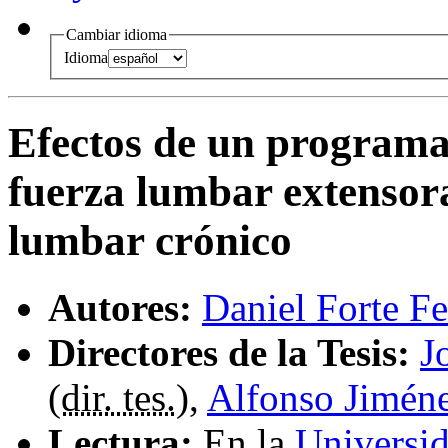
Cambiar idioma
Idioma
Efectos de un programa
fuerza lumbar extensora
lumbar crónico
Autores:
Daniel Forte F
Directores de la Tesis:
J
(
dir. tes.
),
Alfonso Jiméne
Lectura:
En la
Universi