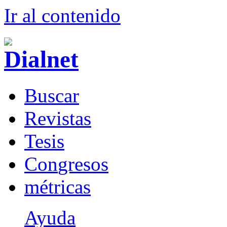
Ir al conteni
d
o
B
uscar
R
evistas
T
esis
Co
n
gresos
m
étricas
Ayuda