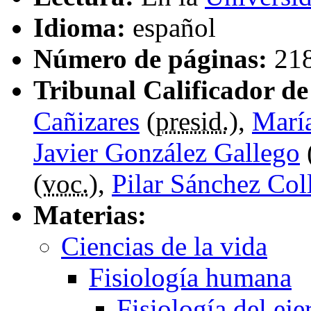
Idioma:
español
Número de páginas:
21
Tribunal Calificador de 
Cañizares
(
presid.
),
Marí
Javier González Gallego
(
voc.
),
Pilar Sánchez Col
Materias:
Ciencias de la vida
Fisiología humana
Fisiología del eje