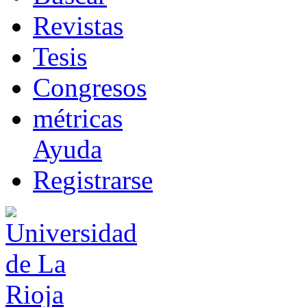
R
evistas
T
esis
Co
n
gresos
m
étricas
Ayuda
R
e
gistrarse