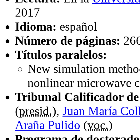
2017
Idioma:
español
Número de páginas:
26
Títulos paralelos:
New simulation methods
nonlinear microwave ci
Tribunal Calificador de 
(
presid.
),
Juan María Col
Araña Pulido
(
voc.
)
Programa de doctorado