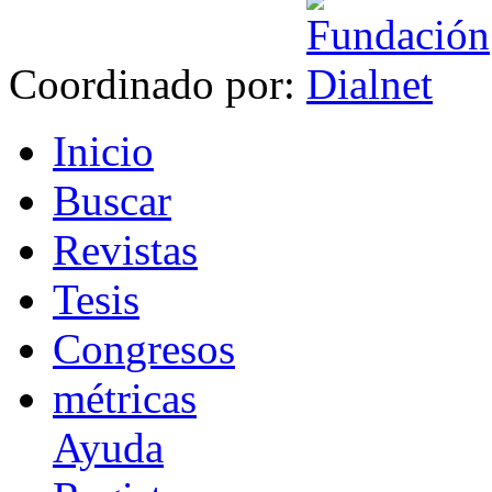
Coordinado por:
I
nicio
B
uscar
R
evistas
T
esis
Co
n
gresos
m
étricas
Ayuda