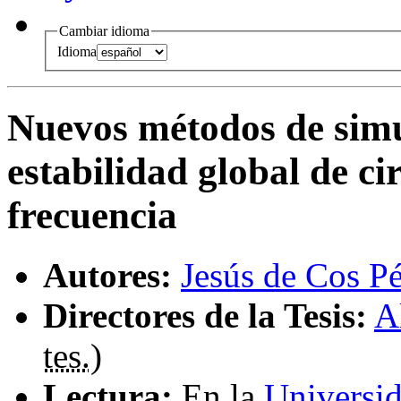
Cambiar idioma
Idioma
Nuevos métodos de simul
estabilidad global de cir
frecuencia
Autores:
Jesús de Cos P
Directores de la Tesis:
A
tes.
)
Lectura:
En la
Universid