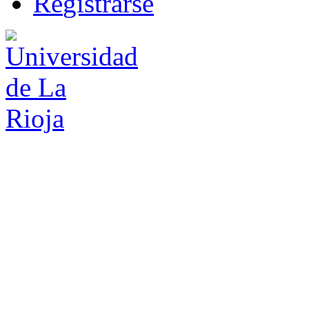
R
e
gistrarse