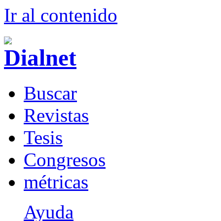
Ir al conteni
d
o
B
uscar
R
evistas
T
esis
Co
n
gresos
m
étricas
Ayuda