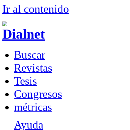
Ir al conteni
d
o
B
uscar
R
evistas
T
esis
Co
n
gresos
m
étricas
Ayuda