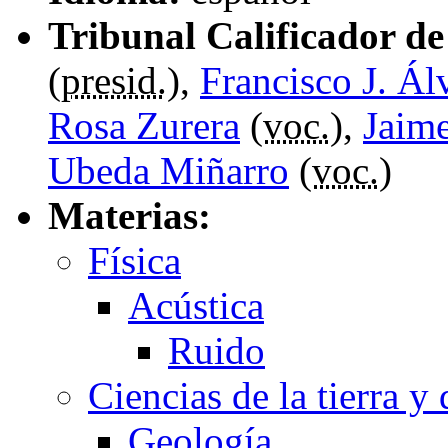
Tribunal Calificador de 
(
presid.
),
Francisco J. Ál
Rosa Zurera
(
voc.
),
Jaim
Ubeda Miñarro
(
voc.
)
Materias:
Física
Acústica
Ruido
Ciencias de la tierra y
Geología