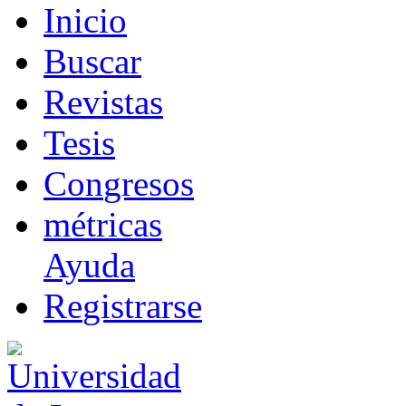
I
nicio
B
uscar
R
evistas
T
esis
Co
n
gresos
m
étricas
Ayuda
R
e
gistrarse