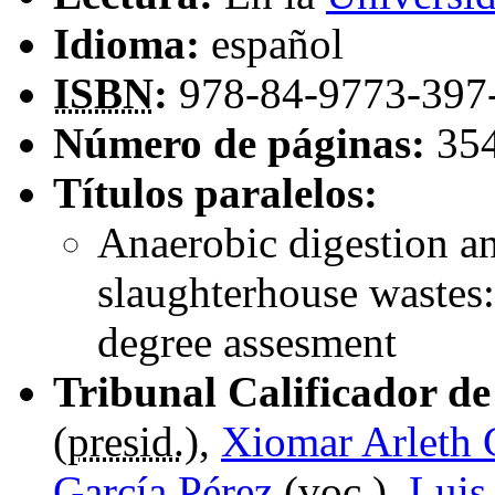
Idioma:
español
ISBN
:
978-84-9773-397
Número de páginas:
35
Títulos paralelos:
Anaerobic digestion an
slaughterhouse wastes:
degree assesment
Tribunal Calificador de 
(
presid.
),
Xiomar Arleth 
García Pérez
(
voc.
),
Luis