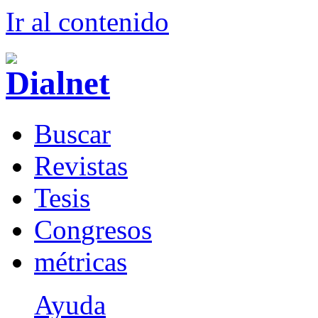
Ir al conteni
d
o
B
uscar
R
evistas
T
esis
Co
n
gresos
m
étricas
Ayuda