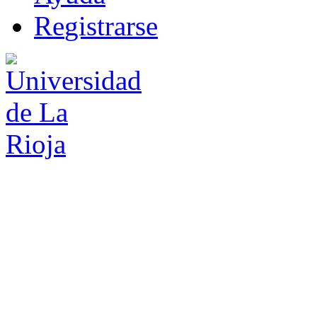
R
e
gistrarse