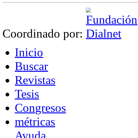
Coordinado por:
I
nicio
B
uscar
R
evistas
T
esis
Co
n
gresos
m
étricas
Ayuda