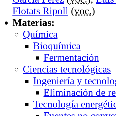
Flotats Ripoll
(
voc.
)
Materias:
Química
Bioquímica
Fermentación
Ciencias tecnológicas
Ingeniería y tecnol
Eliminación de r
Tecnología energéti
Fuentes no conve