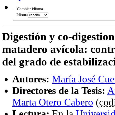
Cambiar idioma
Idioma
Digestión y co-digestio
matadero avícola
:
contr
del grado de estabilizac
Autores:
María José Cue
Directores de la Tesis:
A
Marta Otero Cabero
(
codi
Lectura:
En la
Universi