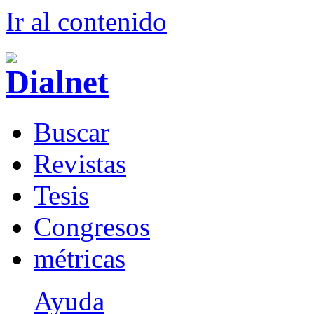
Ir al conteni
d
o
B
uscar
R
evistas
T
esis
Co
n
gresos
m
étricas
Ayuda