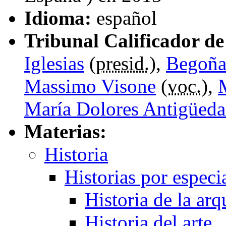
Idioma:
español
Tribunal Calificador de 
Iglesias
(
presid.
),
Begoña
Massimo Visone
(
voc.
),
María Dolores Antigüedad
Materias:
Historia
Historias por especi
Historia de la arq
Historia del arte