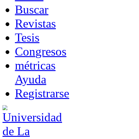
B
uscar
R
evistas
T
esis
Co
n
gresos
m
étricas
Ayuda
R
e
gistrarse