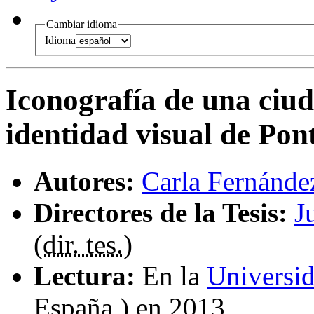
Cambiar idioma
Idioma
Iconografía de una ciud
identidad visual de Pon
Autores:
Carla Fernánde
Directores de la Tesis:
J
(
dir. tes.
)
Lectura:
En la
Universi
España ) en 2013