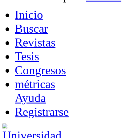
I
nicio
B
uscar
R
evistas
T
esis
Co
n
gresos
m
étricas
Ayuda
R
e
gistrarse