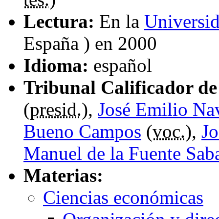
Lectura:
En la
Universi
España ) en 2000
Idioma:
español
Tribunal Calificador de 
(
presid.
),
José Emilio Na
Bueno Campos
(
voc.
),
Jo
Manuel de la Fuente Sab
Materias:
Ciencias económicas