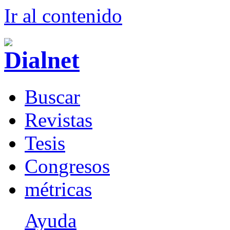
Ir al conteni
d
o
B
uscar
R
evistas
T
esis
Co
n
gresos
m
étricas
Ayuda