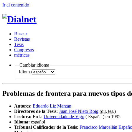
Ir al conteni
d
o
B
uscar
R
evistas
T
esis
Co
n
gresos
m
étricas
Cambiar idioma
Idioma
Problemas de frontera para nuevos tipos de
Autores:
Eduardo Liz Marzán
Directores de la Tesis:
Juan José Nieto Roig
(
dir. tes.
)
Lectura:
En la
Universidade de Vigo
( España ) en 1995
Idioma:
español
Tribunal Calificador de la Tesis:
Francisco Marcellán Españo