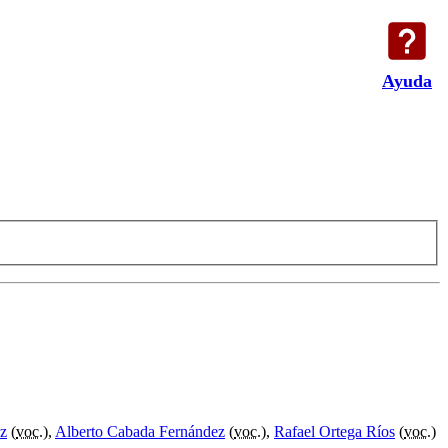
Ayuda
ez
(
voc.
),
Alberto Cabada Fernández
(
voc.
),
Rafael Ortega Ríos
(
voc.
)