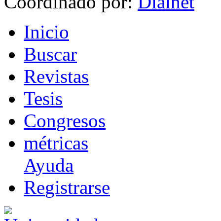
Coordinado por:
I
nicio
B
uscar
R
evistas
T
esis
Co
n
gresos
m
étricas
Ayuda
R
e
gistrarse