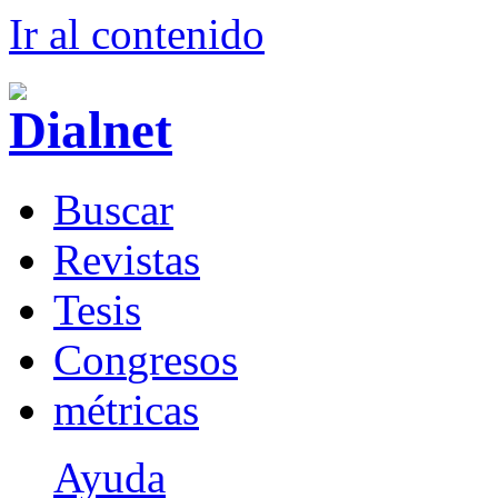
Ir al conteni
d
o
B
uscar
R
evistas
T
esis
Co
n
gresos
m
étricas
Ayuda