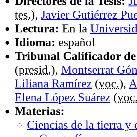
Directores de la Tesis:
J
tes.
),
Javier Gutiérrez Pu
Lectura:
En la
Universid
Idioma:
español
Tribunal Calificador de 
(
presid.
),
Montserrat Gó
Liliana Ramírez
(
voc.
),
A
Elena López Suárez
(
voc
Materias:
Ciencias de la tierra y