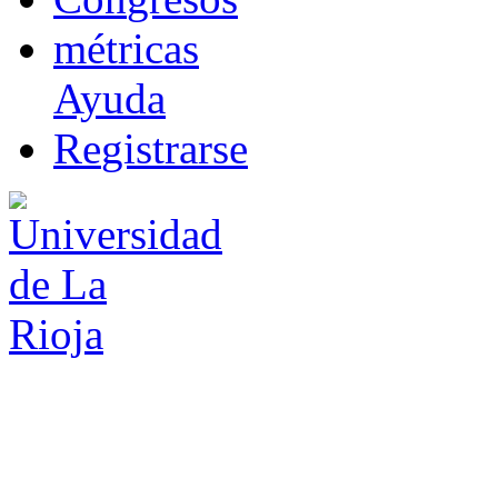
m
étricas
Ayuda
R
e
gistrarse