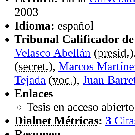
2003
Idioma:
español
Tribunal Calificador de 
Velasco Abellán
(
presid.
)
(
secret.
),
Marcos Martíne
Tejada
(
voc.
),
Juan Barre
Enlaces
Tesis en acceso abiert
Dialnet Métricas
:
3
Cita
Resumen