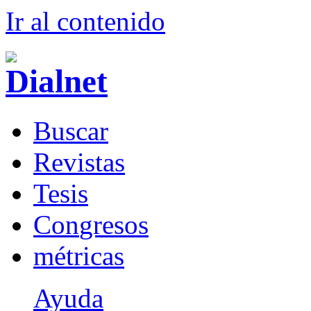
Ir al conteni
d
o
B
uscar
R
evistas
T
esis
Co
n
gresos
m
étricas
Ayuda