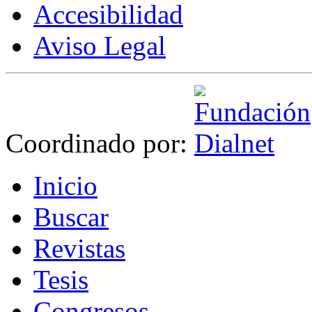
Accesibilidad
Aviso Legal
Coordinado por:
I
nicio
B
uscar
R
evistas
T
esis
Co
n
gresos