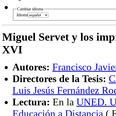
Cambiar idioma
Idioma
Miguel Servet y los impr
XVI
Autores:
Francisco Javi
Directores de la Tesis:
C
Luis Jesús Fernández Ro
Lectura:
En la
UNED. Un
Educación a Distancia
( 