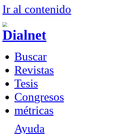
Ir al conteni
d
o
B
uscar
R
evistas
T
esis
Co
n
gresos
m
étricas
Ayuda