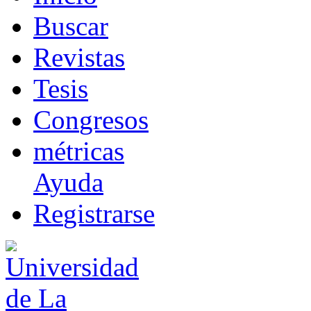
B
uscar
R
evistas
T
esis
Co
n
gresos
m
étricas
Ayuda
R
e
gistrarse