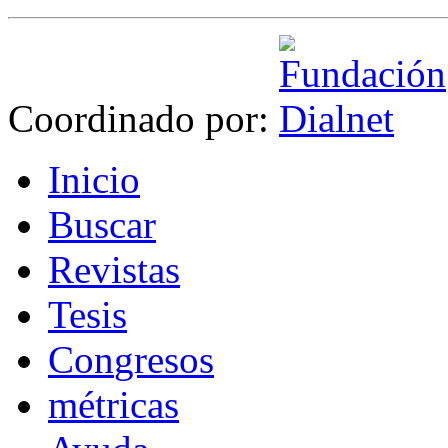
Coordinado por:
I
nicio
B
uscar
R
evistas
T
esis
Co
n
gresos
m
étricas