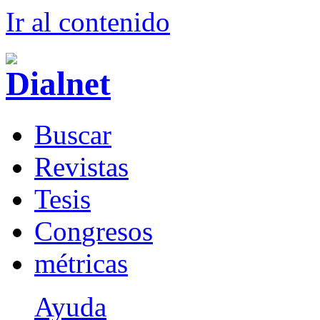
Ir al conteni
d
o
B
uscar
R
evistas
T
esis
Co
n
gresos
m
étricas
Ayuda