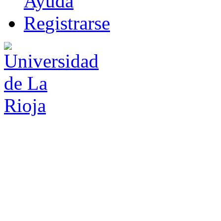
Ayuda
R
e
gistrarse