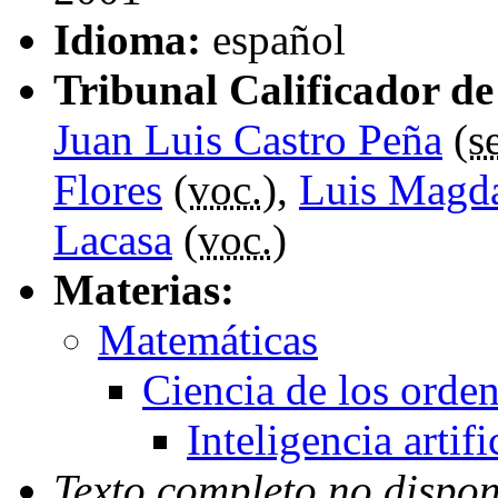
Idioma:
español
Tribunal Calificador de 
Juan Luis Castro Peña
(
s
Flores
(
voc.
),
Luis Magd
Lacasa
(
voc.
)
Materias:
Matemáticas
Ciencia de los orde
Inteligencia artifi
Texto completo no dispon