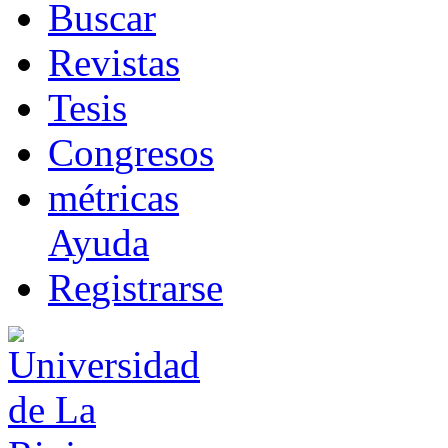
B
uscar
R
evistas
T
esis
Co
n
gresos
m
étricas
Ayuda
R
e
gistrarse