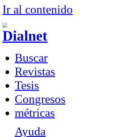
Ir al conteni
d
o
B
uscar
R
evistas
T
esis
Co
n
gresos
m
étricas
Ayuda