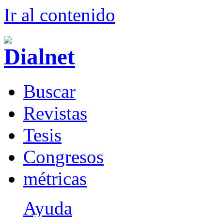
Ir al conteni
d
o
B
uscar
R
evistas
T
esis
Co
n
gresos
m
étricas
Ayuda