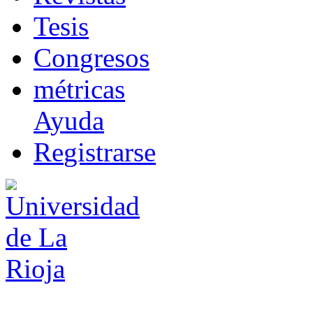
T
esis
Co
n
gresos
m
étricas
Ayuda
R
e
gistrarse