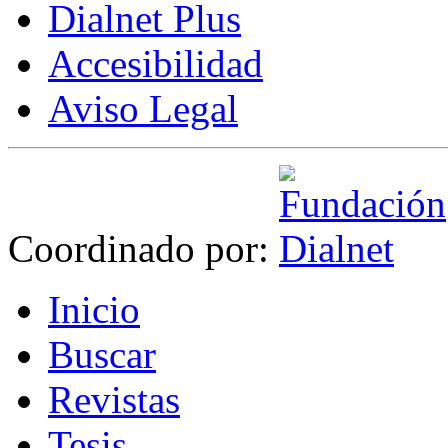
Dialnet Plus
Accesibilidad
Aviso Legal
Coordinado por:
I
nicio
B
uscar
R
evistas
T
esis