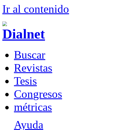
Ir al conteni
d
o
B
uscar
R
evistas
T
esis
Co
n
gresos
m
étricas
Ayuda