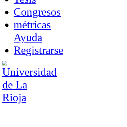
Co
n
gresos
m
étricas
Ayuda
R
e
gistrarse