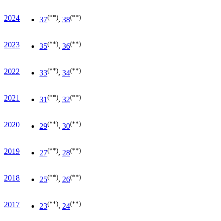
(**)
(**)
2024
37
,
38
(**)
(**)
2023
35
,
36
(**)
(**)
2022
33
,
34
(**)
(**)
2021
31
,
32
(**)
(**)
2020
29
,
30
(**)
(**)
2019
27
,
28
(**)
(**)
2018
25
,
26
(**)
(**)
2017
23
,
24