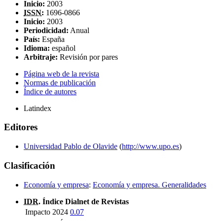
Inicio:
2003
ISSN
:
1696-0866
Inicio:
2003
Periodicidad:
Anual
País:
España
Idioma:
español
Arbitraje:
Revisión por pares
Página web de la revista
Normas de publicación
Índice de autores
Latindex
Editores
Universidad Pablo de Olavide
(
http://www.upo.es
)
Clasificación
Economía y empresa
:
Economía y empresa. Generalidades
IDR
. Índice Dialnet de Revistas
Impacto 2024
0.07