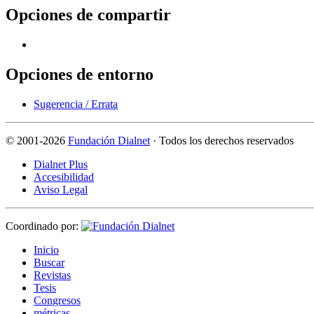
Opciones de compartir
Opciones de entorno
Sugerencia / Errata
©
2001-2026
Fundación Dialnet
· Todos los derechos reservados
Dialnet Plus
Accesibilidad
Aviso Legal
Coordinado por:
I
nicio
B
uscar
R
evistas
T
esis
Co
n
gresos
m
étricas