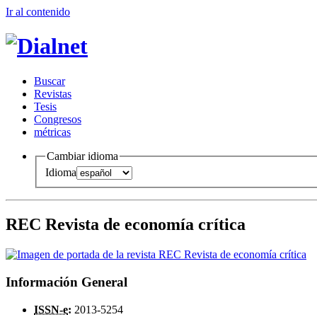
Ir al conteni
d
o
B
uscar
R
evistas
T
esis
Co
n
gresos
m
étricas
Cambiar idioma
Idioma
REC Revista de economía crítica
Información General
ISSN-e
:
2013-5254