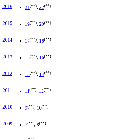
(**)
(**)
2016
21
,
22
(**)
(**)
2015
19
,
20
(**)
(**)
2014
17
,
18
(**)
(**)
2013
15
,
16
(**)
(**)
2012
13
,
14
(**)
(**)
2011
11
,
12
(**)
(**)
2010
9
,
10
(**)
(**)
2009
7
,
8