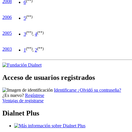
(**)
2008
6
(**)
2006
5
(**)
(**)
2005
3
,
4
(**)
(**)
2003
1
,
2
Acceso de usuarios registrados
Identificarse
¿Olvidó su contraseña?
¿Es nuevo?
Regístrese
Ventajas de registrarse
Dialnet Plus