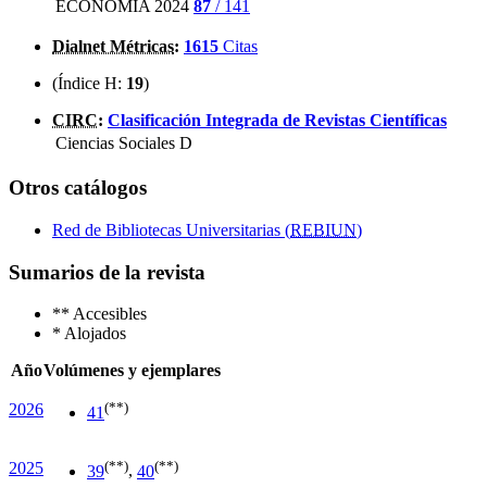
ECONOMÍA 2024
87
/ 141
Dialnet Métricas
:
1615
Citas
(Índice H:
19
)
CIRC
:
Clasificación Integrada de Revistas Científicas
Ciencias Sociales
D
Otros catálogos
Red de Bibliotecas Universitarias (
REBIUN
)
Sumarios de la revista
**
Accesibles
*
Alojados
Año
Volúmenes y ejemplares
(**)
2026
41
(**)
(**)
2025
39
,
40