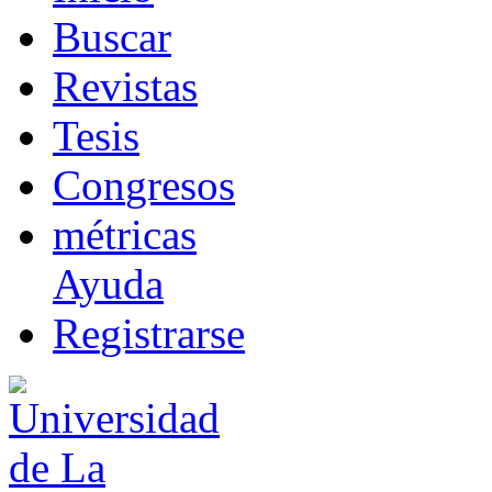
B
uscar
R
evistas
T
esis
Co
n
gresos
m
étricas
Ayuda
R
e
gistrarse