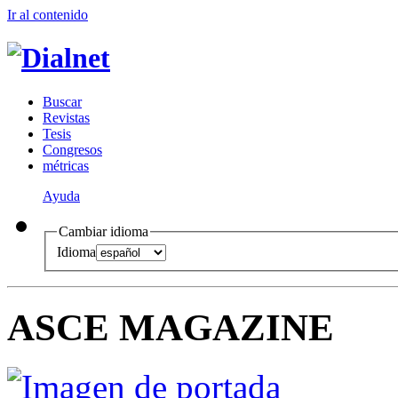
Ir al conteni
d
o
B
uscar
R
evistas
T
esis
Co
n
gresos
m
étricas
Ayuda
Cambiar idioma
Idioma
ASCE MAGAZINE