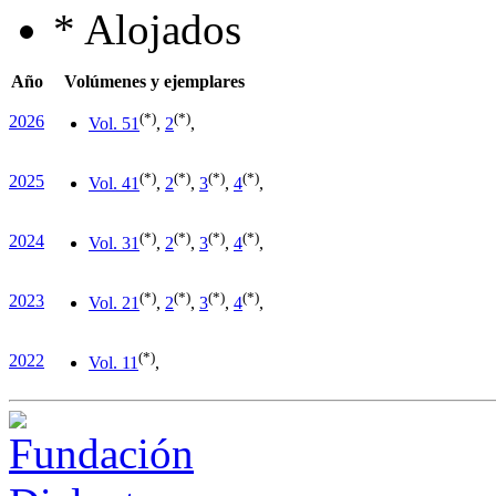
*
Alojados
Año
Volúmenes y ejemplares
(*)
(*)
2026
Vol. 5
1
,
2
,
(*)
(*)
(*)
(*)
2025
Vol. 4
1
,
2
,
3
,
4
,
(*)
(*)
(*)
(*)
2024
Vol. 3
1
,
2
,
3
,
4
,
(*)
(*)
(*)
(*)
2023
Vol. 2
1
,
2
,
3
,
4
,
(*)
2022
Vol. 1
1
,