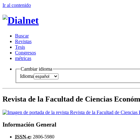
Ir al conteni
d
o
B
uscar
R
evistas
T
esis
Co
n
gresos
m
étricas
Cambiar idioma
Idioma
Revista de la Facultad de Ciencias Económ
Información General
ISSN-e
:
2806-5980