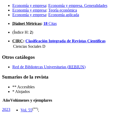
Economía y empresa
:
Economía y empresa. Generalidades
Economía y empresa
:
Teoría económica
Economía y empresa
:
Economía aplicada
Dialnet Métricas
:
18
Citas
(Índice H:
2
)
CIRC
:
Clasificación Integrada de Revistas Científicas
Ciencias Sociales
D
Otros catálogos
Red de Bibliotecas Universitarias (
REBIUN
)
Sumarios de la revista
**
Accesibles
*
Alojados
Año
Volúmenes y ejemplares
(**)
2023
Vol. 5
5
,