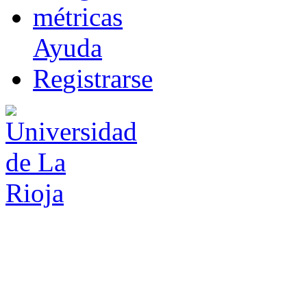
m
étricas
Ayuda
R
e
gistrarse