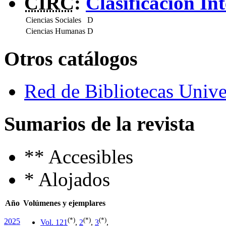
CIRC
:
Clasificación In
Ciencias Sociales
D
Ciencias Humanas
D
Otros catálogos
Red de Bibliotecas Univer
Sumarios de la revista
**
Accesibles
*
Alojados
Año
Volúmenes y ejemplares
(*)
(*)
(*)
2025
Vol. 12
1
,
2
,
3
,