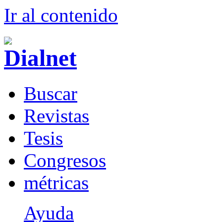
Ir al conteni
d
o
B
uscar
R
evistas
T
esis
Co
n
gresos
m
étricas
Ayuda