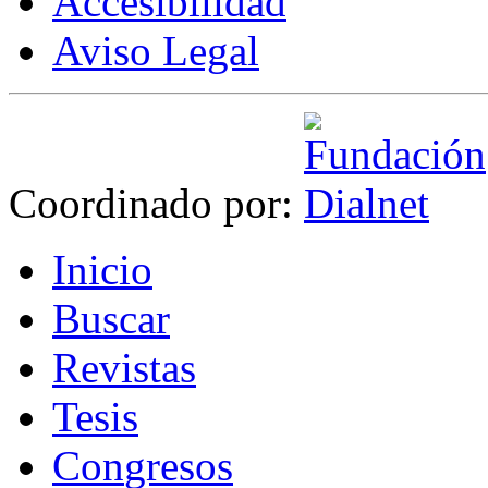
Accesibilidad
Aviso Legal
Coordinado por:
I
nicio
B
uscar
R
evistas
T
esis
Co
n
gresos