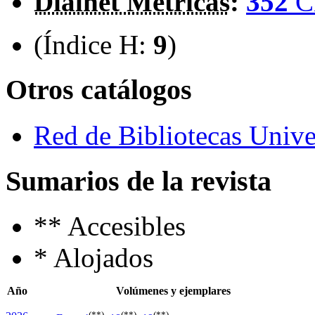
Dialnet Métricas
:
352
C
(Índice H:
9
)
Otros catálogos
Red de Bibliotecas Univer
Sumarios de la revista
**
Accesibles
*
Alojados
Año
Volúmenes y ejemplares
(**)
(**)
(**)