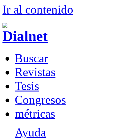
Ir al conteni
d
o
B
uscar
R
evistas
T
esis
Co
n
gresos
m
étricas
Ayuda