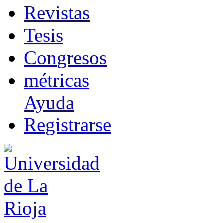
R
evistas
T
esis
Co
n
gresos
m
étricas
Ayuda
R
e
gistrarse