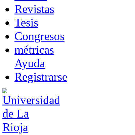
R
evistas
T
esis
Co
n
gresos
m
étricas
Ayuda
R
e
gistrarse