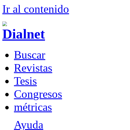
Ir al conteni
d
o
B
uscar
R
evistas
T
esis
Co
n
gresos
m
étricas
Ayuda