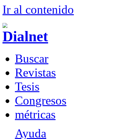
Ir al conteni
d
o
B
uscar
R
evistas
T
esis
Co
n
gresos
m
étricas
Ayuda