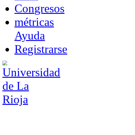
Co
n
gresos
m
étricas
Ayuda
R
e
gistrarse