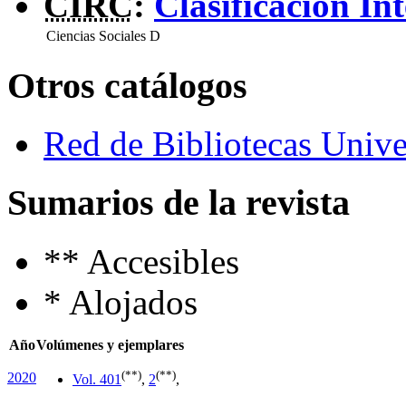
CIRC
:
Clasificación In
Ciencias Sociales
D
Otros catálogos
Red de Bibliotecas Univer
Sumarios de la revista
**
Accesibles
*
Alojados
Año
Volúmenes y ejemplares
(**)
(**)
2020
Vol. 40
1
,
2
,