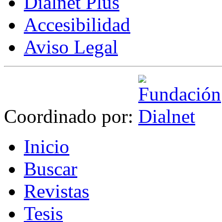
Dialnet Plus
Accesibilidad
Aviso Legal
Coordinado por:
I
nicio
B
uscar
R
evistas
T
esis