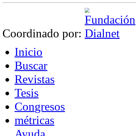
Coordinado por:
I
nicio
B
uscar
R
evistas
T
esis
Co
n
gresos
m
étricas
Ayuda