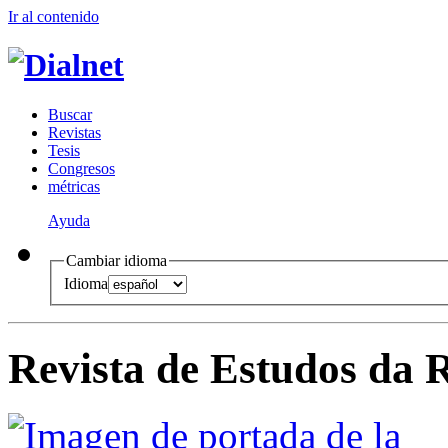
Ir al conteni
d
o
B
uscar
R
evistas
T
esis
Co
n
gresos
m
étricas
Ayuda
Cambiar idioma
Idioma
Revista de Estudos da 