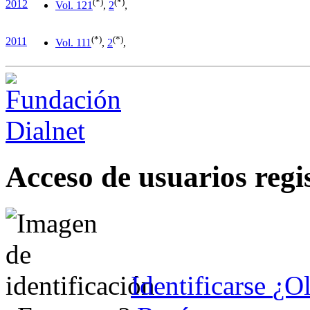
(*)
(*)
2012
Vol. 12
1
,
2
,
(*)
(*)
2011
Vol. 11
1
,
2
,
Acceso de usuarios regi
Identificarse
¿Ol