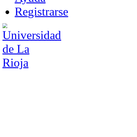
R
e
gistrarse