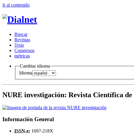
Ir al conteni
d
o
B
uscar
R
evistas
T
esis
Co
n
gresos
m
étricas
Cambiar idioma
Idioma
NURE investigación
:
Revista Científica d
Información General
ISSN-e
:
1697-218X