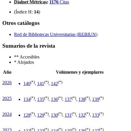
Dialnet Métricas
:
1176
Citas
(Índice H:
14
)
Otros catálogos
Red de Bibliotecas Universitarias (
REBIUN
)
Sumarios de la revista
**
Accesibles
*
Alojados
Año
Volúmenes y ejemplares
(*)
(*)
(*)
2026
140
,
141
,
142
(*)
(*)
(*)
(*)
(*)
(*)
2025
134
,
135
,
136
,
137
,
138
,
139
(*)
(*)
(*)
(*)
(*)
(*)
2024
128
,
129
,
130
,
131
,
132
,
133
(*)
(*)
(*)
(*)
(*)
(*)
2023
122
,
123
,
124
,
125
,
126
,
127