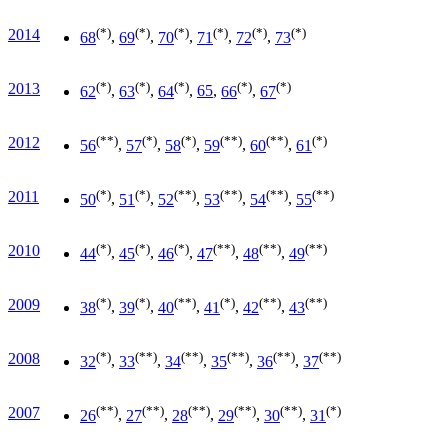
(*)
(*)
(*)
(*)
(*)
(*)
2014
68
,
69
,
70
,
71
,
72
,
73
(*)
(*)
(*)
(*)
(*)
2013
62
,
63
,
64
,
65
,
66
,
67
(**)
(*)
(*)
(**)
(**)
(*)
2012
56
,
57
,
58
,
59
,
60
,
61
(*)
(*)
(**)
(**)
(**)
(**)
2011
50
,
51
,
52
,
53
,
54
,
55
(*)
(*)
(*)
(**)
(**)
(**)
2010
44
,
45
,
46
,
47
,
48
,
49
(*)
(*)
(**)
(*)
(**)
(**)
2009
38
,
39
,
40
,
41
,
42
,
43
(*)
(**)
(**)
(**)
(**)
(**)
2008
32
,
33
,
34
,
35
,
36
,
37
(**)
(**)
(**)
(**)
(**)
(*)
2007
26
,
27
,
28
,
29
,
30
,
31