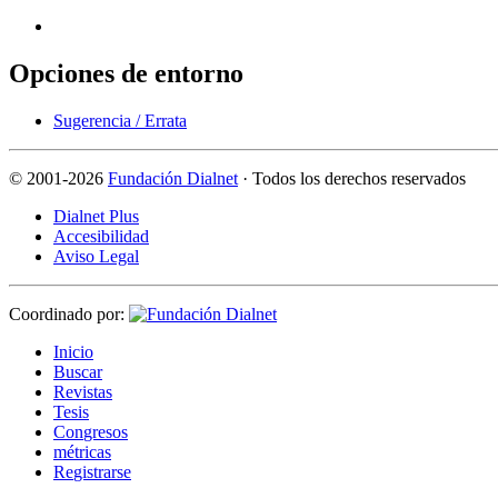
Opciones de entorno
Sugerencia / Errata
©
2001-2026
Fundación Dialnet
· Todos los derechos reservados
Dialnet Plus
Accesibilidad
Aviso Legal
Coordinado por:
I
nicio
B
uscar
R
evistas
T
esis
Co
n
gresos
m
étricas
R
e
gistrarse