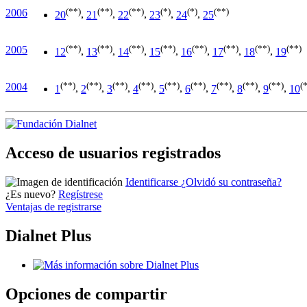
(**)
(**)
(**)
(*)
(*)
(**)
2006
20
,
21
,
22
,
23
,
24
,
25
(**)
(**)
(**)
(**)
(**)
(**)
(**)
(**)
2005
12
,
13
,
14
,
15
,
16
,
17
,
18
,
19
(**)
(**)
(**)
(**)
(**)
(**)
(**)
(**)
(**)
(
2004
1
,
2
,
3
,
4
,
5
,
6
,
7
,
8
,
9
,
10
Acceso de usuarios registrados
Identificarse
¿Olvidó su contraseña?
¿Es nuevo?
Regístrese
Ventajas de registrarse
Dialnet Plus
Opciones de compartir