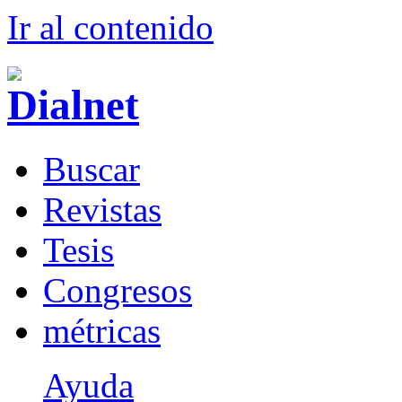
Ir al conteni
d
o
B
uscar
R
evistas
T
esis
Co
n
gresos
m
étricas
Ayuda