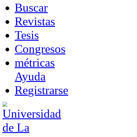
B
uscar
R
evistas
T
esis
Co
n
gresos
m
étricas
Ayuda
R
e
gistrarse