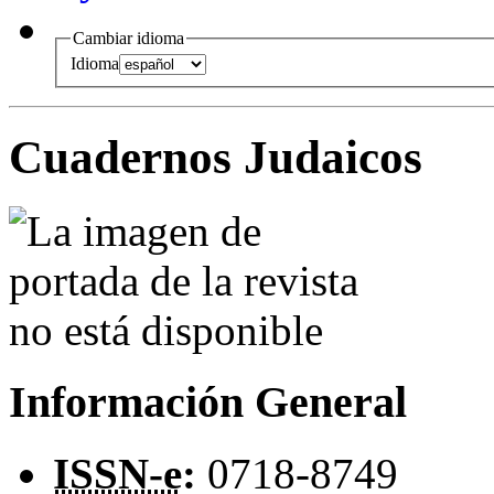
Cambiar idioma
Idioma
Cuadernos Judaicos
Información General
ISSN-e
:
0718-8749