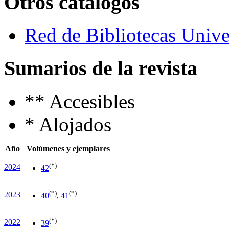
Otros catálogos
Red de Bibliotecas Univer
Sumarios de la revista
**
Accesibles
*
Alojados
Año
Volúmenes y ejemplares
(*)
2024
42
(*)
(*)
2023
40
,
41
(*)
2022
39