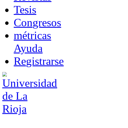
T
esis
Co
n
gresos
m
étricas
Ayuda
R
e
gistrarse