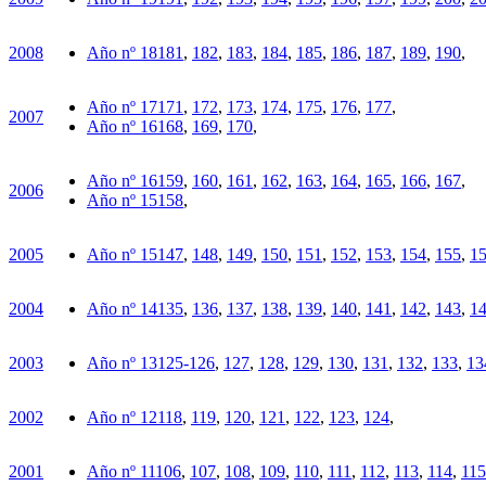
2008
Año nº 18
181
,
182
,
183
,
184
,
185
,
186
,
187
,
189
,
190
,
Año nº 17
171
,
172
,
173
,
174
,
175
,
176
,
177
,
2007
Año nº 16
168
,
169
,
170
,
Año nº 16
159
,
160
,
161
,
162
,
163
,
164
,
165
,
166
,
167
,
2006
Año nº 15
158
,
2005
Año nº 15
147
,
148
,
149
,
150
,
151
,
152
,
153
,
154
,
155
,
1
2004
Año nº 14
135
,
136
,
137
,
138
,
139
,
140
,
141
,
142
,
143
,
1
2003
Año nº 13
125-126
,
127
,
128
,
129
,
130
,
131
,
132
,
133
,
13
2002
Año nº 12
118
,
119
,
120
,
121
,
122
,
123
,
124
,
2001
Año nº 11
106
,
107
,
108
,
109
,
110
,
111
,
112
,
113
,
114
,
115