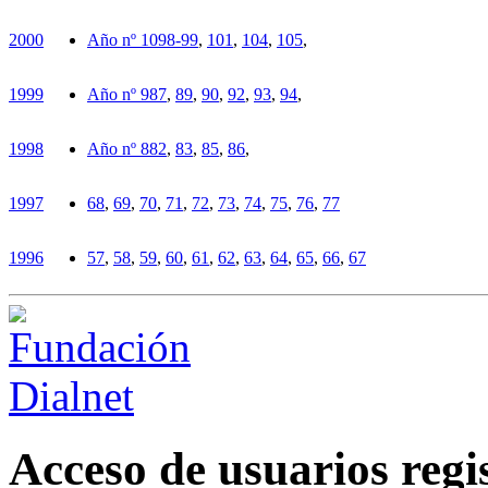
2000
Año nº 10
98-99
,
101
,
104
,
105
,
1999
Año nº 9
87
,
89
,
90
,
92
,
93
,
94
,
1998
Año nº 8
82
,
83
,
85
,
86
,
1997
68
,
69
,
70
,
71
,
72
,
73
,
74
,
75
,
76
,
77
1996
57
,
58
,
59
,
60
,
61
,
62
,
63
,
64
,
65
,
66
,
67
Acceso de usuarios regi