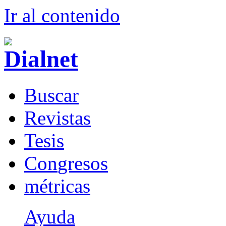
Ir al conteni
d
o
B
uscar
R
evistas
T
esis
Co
n
gresos
m
étricas
Ayuda