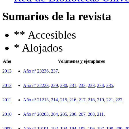
Sumarios de la revista
**
Accesibles
*
Alojados
Año
Volúmenes y ejemplares
2013
Año nº 23
236
,
237
,
2012
Año nº 22
228
,
229
,
230
,
231
,
232
,
233
,
234
,
235
,
2011
Año nº 21
213
,
214
,
215
,
216
,
217
,
218
,
219
,
221
,
222
,
2010
Año nº 20
203
,
204
,
205
,
206
,
207
,
208
,
211
,
2009
Año nº 19
191
,
192
,
193
,
194
,
195
,
196
,
197
,
199
,
200
,
2