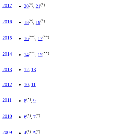
(*)
(*)
2017
20
,
21
(*)
(*)
2016
18
,
19
(**)
(**)
2015
16
,
17
(**)
(**)
2014
14
,
15
2013
12
,
13
2012
10
,
11
(*)
2011
8
,
9
(*)
(*)
2010
6
,
7
(*)
(*)
2009
4
,
5