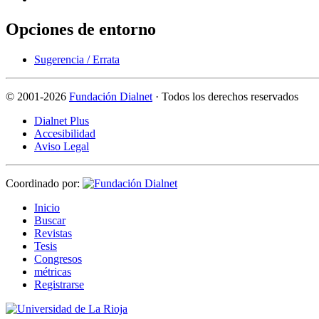
Opciones de entorno
Sugerencia / Errata
©
2001-2026
Fundación Dialnet
· Todos los derechos reservados
Dialnet Plus
Accesibilidad
Aviso Legal
Coordinado por:
I
nicio
B
uscar
R
evistas
T
esis
Co
n
gresos
m
étricas
R
e
gistrarse