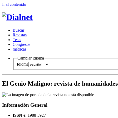
Ir al conteni
d
o
B
uscar
R
evistas
T
esis
Co
n
gresos
m
étricas
Cambiar idioma
Idioma
El Genio Maligno
:
revista de humanidades 
Información General
ISSN-e
:
1988-3927