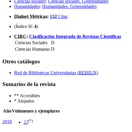
Ciencias sociales
:
Ciencias sociales. Generalidades
Humanidades
:
Humanidades. Generalidades
Dialnet Métricas
:
132
Citas
(Índice H:
4
)
CIRC
:
Clasificación Integrada de Revistas Científicas
Ciencias Sociales
D
Ciencias Humanas
D
Otros catálogos
Red de Bibliotecas Universitarias (
REBIUN
)
Sumarios de la revista
**
Accesibles
*
Alojados
Año
Volúmenes y ejemplares
(*)
2018
22