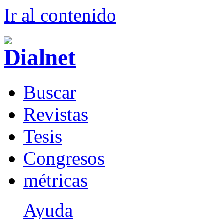
Ir al conteni
d
o
B
uscar
R
evistas
T
esis
Co
n
gresos
m
étricas
Ayuda