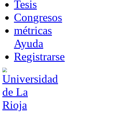
T
esis
Co
n
gresos
m
étricas
Ayuda
R
e
gistrarse