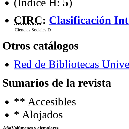
(Índice H:
5
)
CIRC
:
Clasificación In
Ciencias Sociales
D
Otros catálogos
Red de Bibliotecas Univer
Sumarios de la revista
**
Accesibles
*
Alojados
Año
Volúmenes y ejemplares