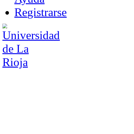
R
e
gistrarse