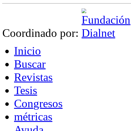
Coordinado por:
I
nicio
B
uscar
R
evistas
T
esis
Co
n
gresos
m
étricas
Ayuda