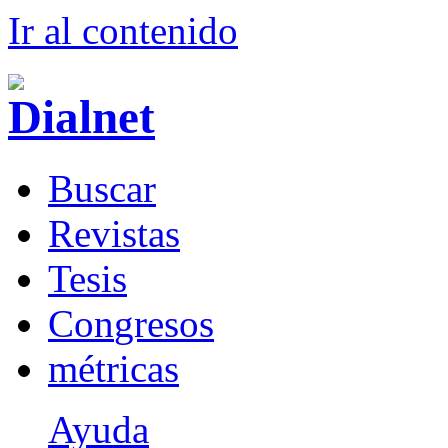
Ir al conteni
d
o
B
uscar
R
evistas
T
esis
Co
n
gresos
m
étricas
Ayuda