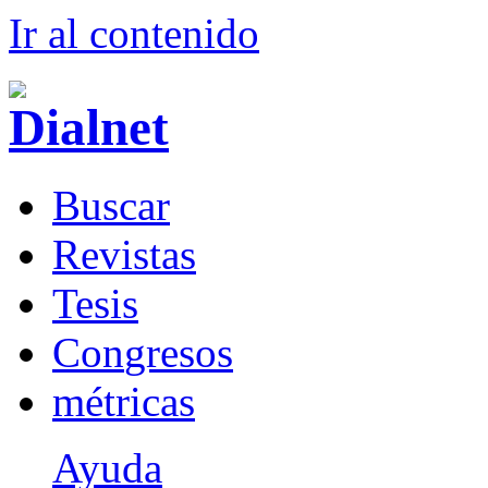
Ir al conteni
d
o
B
uscar
R
evistas
T
esis
Co
n
gresos
m
étricas
Ayuda