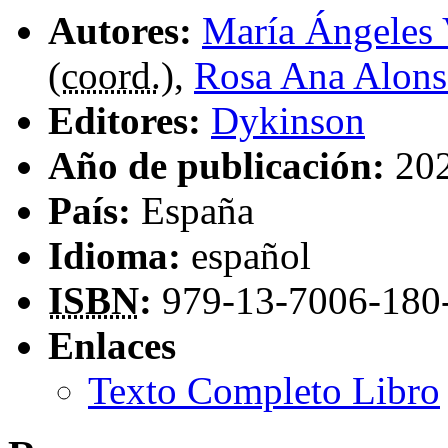
Autores:
María Ángeles 
(
coord.
),
Rosa Ana Alons
Editores:
Dykinson
Año de publicación:
20
País:
España
Idioma:
español
ISBN
:
979-13-7006-180
Enlaces
Texto Completo Libro