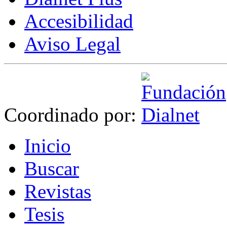
Accesibilidad
Aviso Legal
Coordinado por:
I
nicio
B
uscar
R
evistas
T
esis