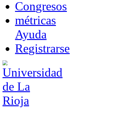
Co
n
gresos
m
étricas
Ayuda
R
e
gistrarse